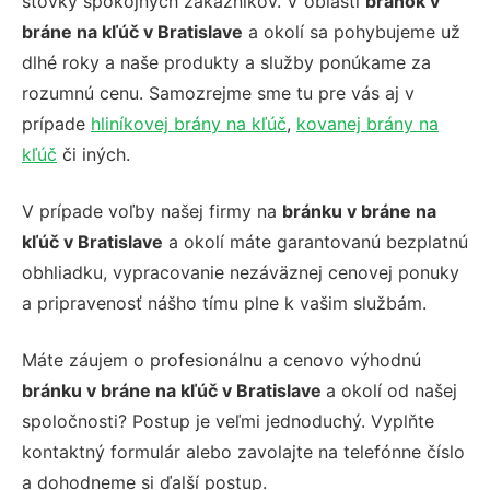
stovky spokojných zákazníkov. V oblasti
bránok v
bráne na kľúč v Bratislave
a okolí sa pohybujeme už
dlhé roky a naše produkty a služby ponúkame za
rozumnú cenu. Samozrejme sme tu pre vás aj v
prípade
hliníkovej brány na kľúč
,
kovanej brány na
kľúč
či iných.
V prípade voľby našej firmy na
bránku v bráne na
kľúč v Bratislave
a okolí máte garantovanú bezplatnú
obhliadku, vypracovanie nezáväznej cenovej ponuky
a pripravenosť nášho tímu plne k vašim službám.
Máte záujem o profesionálnu a cenovo výhodnú
bránku v bráne na kľúč v Bratislave
a okolí od našej
spoločnosti? Postup je veľmi jednoduchý. Vyplňte
kontaktný formulár alebo zavolajte na telefónne číslo
a dohodneme si ďalší postup.