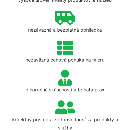
vysoká úroveň kvality produktov a služieb
nezáväzná a bezplatná obhliadka
nezáväzná cenová ponuka na mieru
dlhoročné skúsenosti a bohatá prax
korektný prístup a zodpovednosť za produkty a
služby