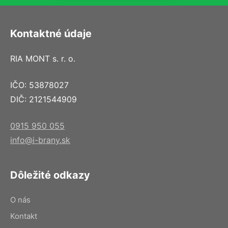
Kontaktné údaje
RIA MONT s. r. o.
IČO: 53878027
DIČ: 2121544909
0915 950 055
info@i-brany.sk
Dôležité odkazy
O nás
Kontakt