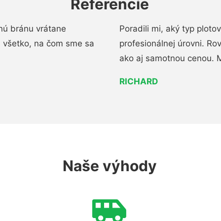
Referencie
nú bránu vrátane
Poradili mi, aký typ ploto
i všetko, na čom sme sa
profesionálnej úrovni. R
ako aj samotnou cenou. 
RICHARD
Naše výhody