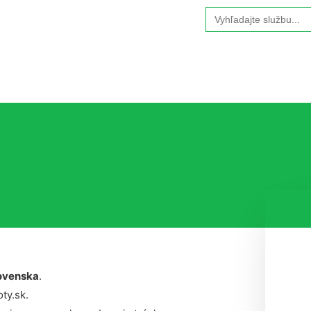
Search
for:
ovenska
.
ty.sk.