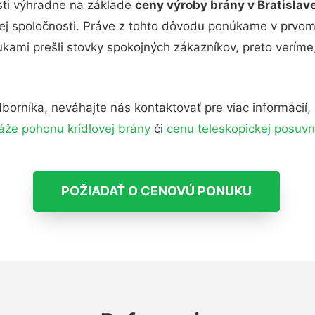
sti výhradne na základe
ceny výroby brány v Bratislav
 inej spoločnosti. Práve z tohto dôvodu ponúkame v prvom
ukami prešli stovky spokojných zákazníkov, preto veríme
níka, neváhajte nás kontaktovať pre viac informácií,
že pohonu krídlovej brány
či
cenu teleskopickej posuvn
POŽIADAŤ O CENOVÚ PONUKU