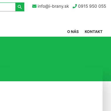
Search Button
info@i-brany.sk
0915 950 055
O NÁS
KONTAKT