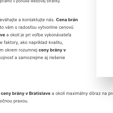
 priamo v ponuke webovej stránky.
eváhajte a kontaktujte nás.
Cena brán
eto vám s radosťou vytvoríme cenovú
ave
a okolí je pri voľbe vykonávateľa
e faktory, ako napríklad kvalitu,
 vám okrem rozumnej
ceny brány v
ojnosť a samozrejme aj riešenie
j
ceny brány v Bratislave
a okolí maximálny dôraz na prof
očnou praxou.