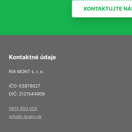
KONTAKTUJTE NÁ
Kontaktné údaje
RIA MONT s. r. o.
IČO: 53878027
DIČ: 2121544909
0915 950 055
info@i-brany.sk