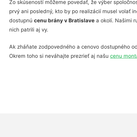
Zo skúseností môžeme povedať, že výber spoločno
prvý ani posledný, kto by po realizácií musel volať
dostupnú
cenu brány v Bratislave
a okolí. Našimi r
nich patrili aj vy.
Ak zháňate zodpovedného a cenovo dostupného odbor
Okrem toho si neváhajte prezrieť aj našu
cenu montá