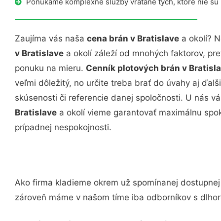
Ponúkame komplexné služby vrátane tých, ktoré nie sú
Zaujíma vás naša
cena brán v Bratislave
a okolí? N
v Bratislave
a okolí záleží od mnohých faktorov, pr
ponuku na mieru.
Cenník plotových brán v Bratisl
veľmi dôležitý, no určite treba brať do úvahy aj ďalši
skúsenosti či referencie danej spoločnosti. U nás
Bratislave
a okolí vieme garantovať maximálnu spok
prípadnej nespokojnosti.
Ako firma kladieme okrem už spomínanej dostupne
zároveň máme v našom tíme iba odborníkov s dlhor