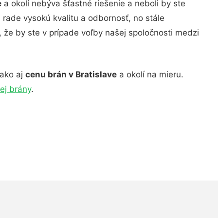
e
a okolí nebýva šťastné riešenie a neboli by ste
 rade vysokú kvalitu a odbornosť, no stále
, že by ste v prípade voľby našej spoločnosti medzi
 ako aj
cenu brán v Bratislave
a okolí na mieru.
ej brány
.