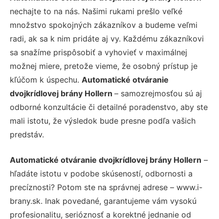
nechajte to na nás. Našimi rukami prešlo veľké
množstvo spokojných zákazníkov a budeme veľmi
radi, ak sa k nim pridáte aj vy. Každému zákazníkovi
sa snažíme prispôsobiť a vyhovieť v maximálnej
možnej miere, pretože vieme, že osobný prístup je
kľúčom k úspechu.
Automatické otváranie
dvojkrídlovej brány Hollern
– samozrejmosťou sú aj
odborné konzultácie či detailné poradenstvo, aby ste
mali istotu, že výsledok bude presne podľa vašich
predstáv.
Automatické otváranie dvojkrídlovej brány Hollern
–
hľadáte istotu v podobe skúseností, odbornosti a
precíznosti? Potom ste na správnej adrese – www.i-
brany.sk. Inak povedané, garantujeme vám vysokú
profesionalitu, serióznosť a korektné jednanie od