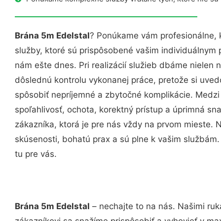
Brána 5m Edelstal
? Ponúkame vám profesionálne, 
služby, ktoré sú prispôsobené vašim individuálnym
nám ešte dnes. Pri realizácií služieb dbáme nielen n
dôslednú kontrolu vykonanej práce, pretože si uv
spôsobiť nepríjemné a zbytočné komplikácie. Medzi
spoľahlivosť, ochota, korektný prístup a úprimná 
zákazníka, ktorá je pre nás vždy na prvom mieste. 
skúsenosti, bohatú prax a sú plne k vašim službám
tu pre vás.
Brána 5m Edelstal
– nechajte to na nás. Našimi ru
zákazníkovi sa snažíme prispôsobiť a vyhovieť v ma