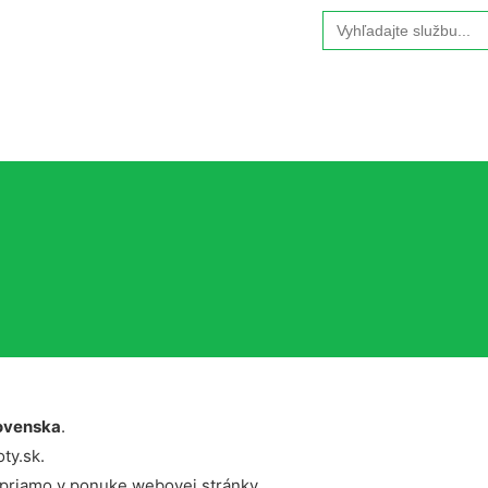
Search
for:
ovenska
.
ty.sk.
 priamo v ponuke webovej stránky.