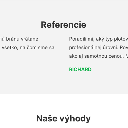
Referencie
nú bránu vrátane
Poradili mi, aký typ ploto
i všetko, na čom sme sa
profesionálnej úrovni. R
ako aj samotnou cenou. 
RICHARD
Naše výhody