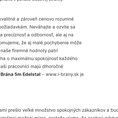
kvalitné a zároveň cenovo rozumné
 požiadavkám. Neváhajte a ozvite sa
a precíznosť a odbornosť, ale aj na
edomujeme, že aj malé pochybenie môže
 naše firemné hodnoty patrí
snaha o maximálnu spokojnosť každého
Naši pracovníci majú dlhoročné
.
Brána 5m Edelstal
– www.i-brany.sk je
kami prešlo veľké množstvo spokojných zákazníkov a bud
ximálnej možnej miere, pretože vieme, že osobný prístu