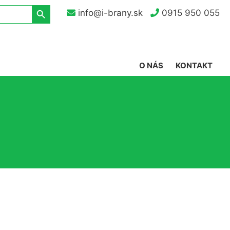
Search Button
info@i-brany.sk
0915 950 055
O NÁS
KONTAKT