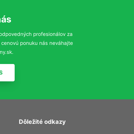
nás
zodpovedných profesionálov za
ú cenovú ponuku nás neváhajte
ny.sk.
S
Dôležité odkazy