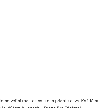
eme veľmi radi, ak sa k nim pridáte aj vy. Každému
p je kľúčom k úspechu.
Brána 5m Edelstal
–