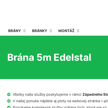
BRÁNY
BRÁNKY
MONTÁŽ
Brána 5m Edelstal
Všetky naše služby poskytujeme v rámci
Západného Sl
V našej ponuke nájdete aj ploty na webovej stránke i-plo
Ponúkame komplexné služby vrátane tých, ktoré nie sú