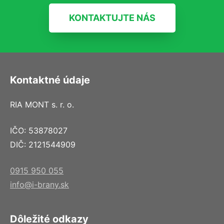
KONTAKTUJTE NÁS
Kontaktné údaje
RIA MONT s. r. o.
IČO: 53878027
DIČ: 2121544909
0915 950 055
info@i-brany.sk
Dôležité odkazy