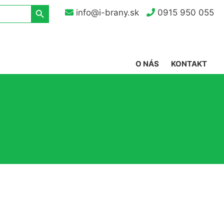
Search Button
info@i-brany.sk
0915 950 055
O NÁS
KONTAKT