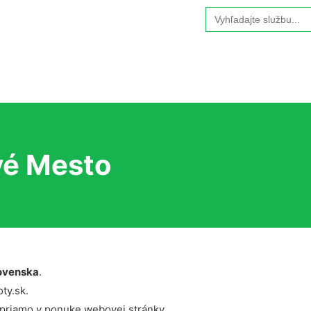
Search
for:
vé Mesto
ovenska
.
ty.sk.
 priamo v ponuke webovej stránky.