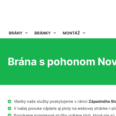
BRÁNY
BRÁNKY
MONTÁŽ
Brána s pohonom No
Všetky naše služby poskytujeme v rámci
Západného Sl
V našej ponuke nájdete aj ploty na webovej stránke i-plo
Ponúkame komplexné služby vrátane tých, ktoré nie sú