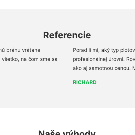
Referencie
nú bránu vrátane
Poradili mi, aký typ ploto
i všetko, na čom sme sa
profesionálnej úrovni. R
ako aj samotnou cenou. 
RICHARD
Naše výhody