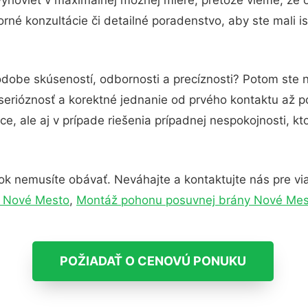
né konzultácie či detailné poradenstvo, aby ste mali i
odobe skúseností, odbornosti a precíznosti? Potom ste 
serióznosť a korektné jednanie od prvého kontaktu až 
e, ale aj v prípade riešenia prípadnej nespokojnosti, kt
k nemusíte obávať. Neváhajte a kontaktujte nás pre viac 
y Nové Mesto
,
Montáž pohonu posuvnej brány Nové Mes
POŽIADAŤ O CENOVÚ PONUKU