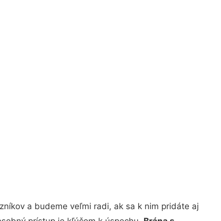
níkov a budeme veľmi radi, ak sa k nim pridáte aj
osobný prístup je kľúčom k úspechu.
Brána s