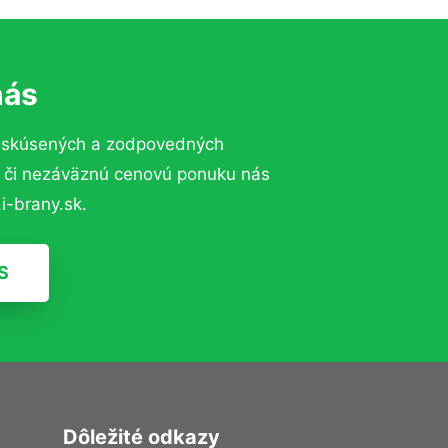
nás
o skúsených a zodpovedných
ií či nezáväznú cenovú ponuku nás
i-brany.sk.
S
Dôležité odkazy