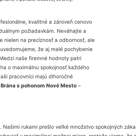
esionálne, kvalitné a zároveň cenovo
viduálnym požiadavkám. Neváhajte a
e nielen na precíznosť a odbornosť, ale
si uvedomujeme, že aj malé pochybenie
Medzi naše firemné hodnoty patrí
snaha o maximálnu spokojnosť každého
Naši pracovníci majú dlhoročné
.
Brána s pohonom Nové Mesto
–
. Našimi rukami prešlo veľké množstvo spokojných zákaz
vyhovieť v maximálnej možnej miere, pretože vieme, že 