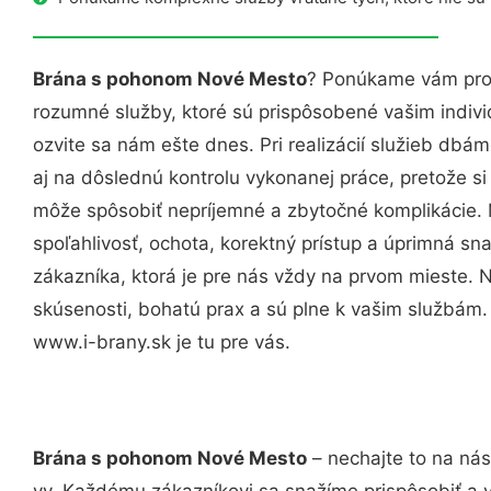
Brána s pohonom Nové Mesto
? Ponúkame vám prof
rozumné služby, ktoré sú prispôsobené vašim indi
ozvite sa nám ešte dnes. Pri realizácií služieb dbám
aj na dôslednú kontrolu vykonanej práce, pretože 
môže spôsobiť nepríjemné a zbytočné komplikácie. 
spoľahlivosť, ochota, korektný prístup a úprimná 
zákazníka, ktorá je pre nás vždy na prvom mieste. 
skúsenosti, bohatú prax a sú plne k vašim službám
www.i-brany.sk je tu pre vás.
Brána s pohonom Nové Mesto
– nechajte to na nás
vy. Každému zákazníkovi sa snažíme prispôsobiť a 