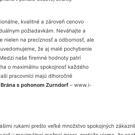
onálne, kvalitné a zároveň cenovo
viduálnym požiadavkám. Neváhajte a
e nielen na precíznosť a odbornosť, ale
si uvedomujeme, že aj malé pochybenie
Medzi naše firemné hodnoty patrí
snaha o maximálnu spokojnosť každého
Naši pracovníci majú dlhoročné
.
Brána s pohonom Zurndorf
– www.i-
ašimi rukami prešlo veľké množstvo spokojných zákazník
vieť v maximálnej možnej miere, pretože vieme, že oso