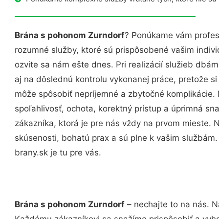
Brána s pohonom Zurndorf
? Ponúkame vám profesi
rozumné služby, ktoré sú prispôsobené vašim indi
ozvite sa nám ešte dnes. Pri realizácií služieb dbám
aj na dôslednú kontrolu vykonanej práce, pretože 
môže spôsobiť nepríjemné a zbytočné komplikácie. 
spoľahlivosť, ochota, korektný prístup a úprimná 
zákazníka, ktorá je pre nás vždy na prvom mieste. 
skúsenosti, bohatú prax a sú plne k vašim službám
brany.sk je tu pre vás.
Brána s pohonom Zurndorf
– nechajte to na nás. N
Každému zákazníkovi sa snažíme prispôsobiť a vyho