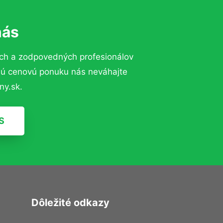
nás
ch a zodpovedných profesionálov
znú cenovú ponuku nás neváhajte
ny.sk.
S
Dôležité odkazy