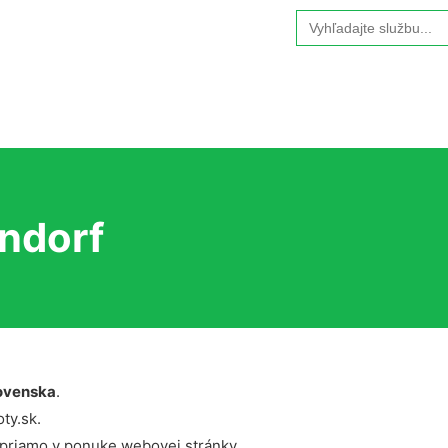
Search
for:
ndorf
ovenska
.
ty.sk.
 priamo v ponuke webovej stránky.