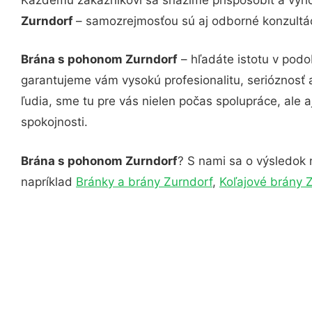
Zurndorf
– samozrejmosťou sú aj odborné konzultáci
Brána s pohonom Zurndorf
– hľadáte istotu v podo
garantujeme vám vysokú profesionalitu, serióznosť
ľudia, sme tu pre vás nielen počas spolupráce, ale a
spokojnosti.
Brána s pohonom Zurndorf
? S nami sa o výsledok n
napríklad
Bránky a brány Zurndorf
,
Koľajové brány 