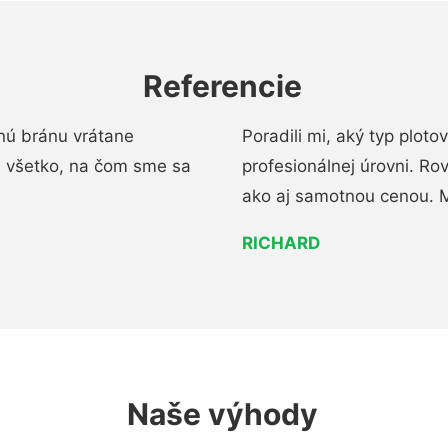
Referencie
nú bránu vrátane
Poradili mi, aký typ ploto
i všetko, na čom sme sa
profesionálnej úrovni. R
ako aj samotnou cenou. 
RICHARD
Naše výhody