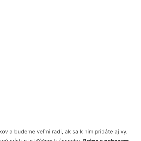
ov a budeme veľmi radi, ak sa k nim pridáte aj vy.
bný prístup je kľúčom k úspechu.
Brána s pohonom