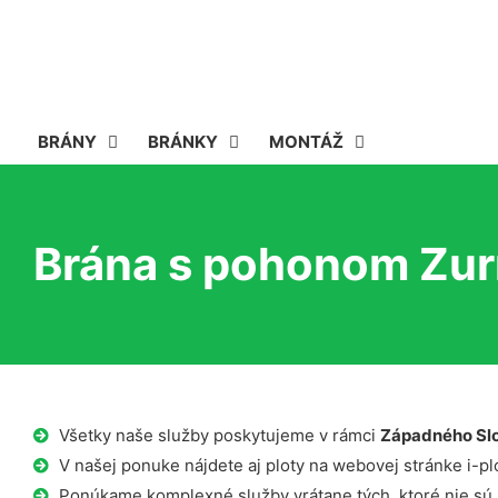
BRÁNY
BRÁNKY
MONTÁŽ
Brána s pohonom Zur
Všetky naše služby poskytujeme v rámci
Západného Sl
V našej ponuke nájdete aj ploty na webovej stránke i-plo
Ponúkame komplexné služby vrátane tých, ktoré nie sú