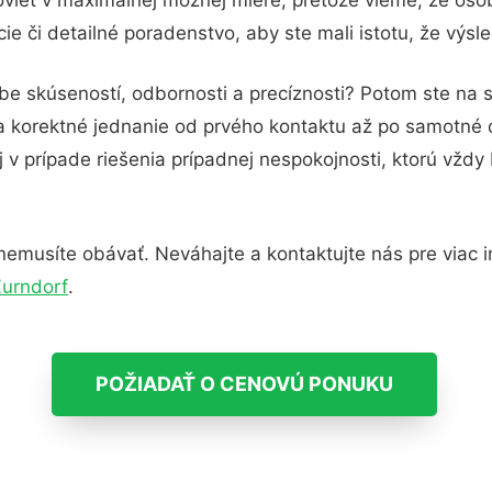
e či detailné poradenstvo, aby ste mali istotu, že výs
be skúseností, odbornosti a precíznosti? Potom ste na 
 a korektné jednanie od prvého kontaktu až po samotné
j v prípade riešenia prípadnej nespokojnosti, ktorú vždy
emusíte obávať. Neváhajte a kontaktujte nás pre viac inf
Zurndorf
.
POŽIADAŤ O CENOVÚ PONUKU