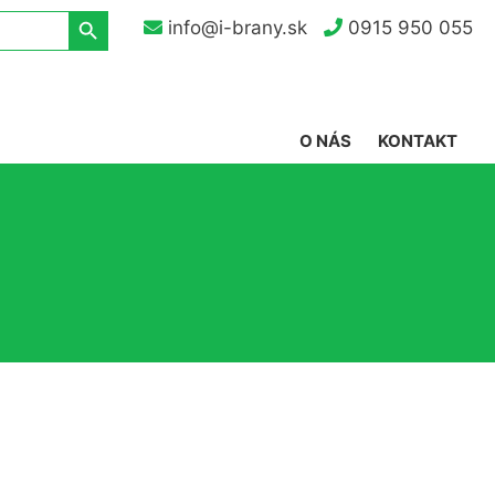
Search Button
info@i-brany.sk
0915 950 055
O NÁS
KONTAKT