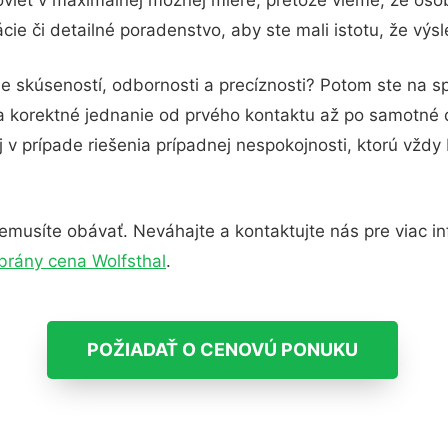
ie či detailné poradenstvo, aby ste mali istotu, že vý
e skúseností, odbornosti a precíznosti? Potom ste na s
 a korektné jednanie od prvého kontaktu až po samotné
j v prípade riešenia prípadnej nespokojnosti, ktorú vždy
musíte obávať. Neváhajte a kontaktujte nás pre viac info
brány cena Wolfsthal
.
POŽIADAŤ O CENOVÚ PONUKU