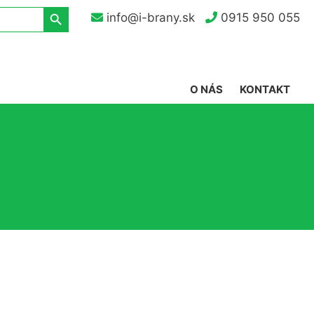
Search Button
info@i-brany.sk
0915 950 055
O NÁS
KONTAKT