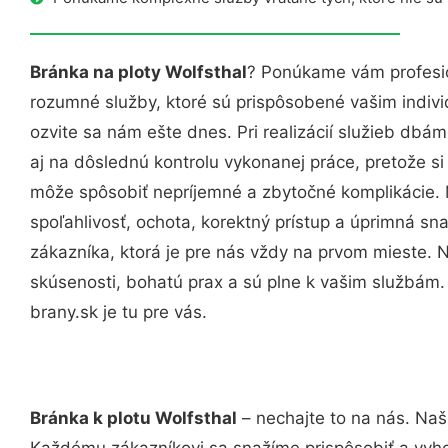
Bránka na ploty Wolfsthal
? Ponúkame vám profesio
rozumné služby, ktoré sú prispôsobené vašim indi
ozvite sa nám ešte dnes. Pri realizácií služieb dbám
aj na dôslednú kontrolu vykonanej práce, pretože 
môže spôsobiť nepríjemné a zbytočné komplikácie. 
spoľahlivosť, ochota, korektný prístup a úprimná 
zákazníka, ktorá je pre nás vždy na prvom mieste. 
skúsenosti, bohatú prax a sú plne k vašim službám
brany.sk je tu pre vás.
Bránka k plotu Wolfsthal
– nechajte to na nás. Naš
Každému zákazníkovi sa snažíme prispôsobiť a vyho