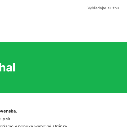
Search
for:
hal
ovenska
.
ty.sk.
 priamo v ponuke webovej stránky.