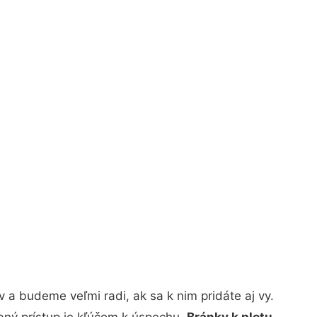
a budeme veľmi radi, ak sa k nim pridáte aj vy.
bný prístup je kľúčom k úspechu.
Bránky k plotu