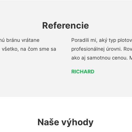
Referencie
nú bránu vrátane
Poradili mi, aký typ ploto
i všetko, na čom sme sa
profesionálnej úrovni. R
ako aj samotnou cenou. 
RICHARD
Naše výhody