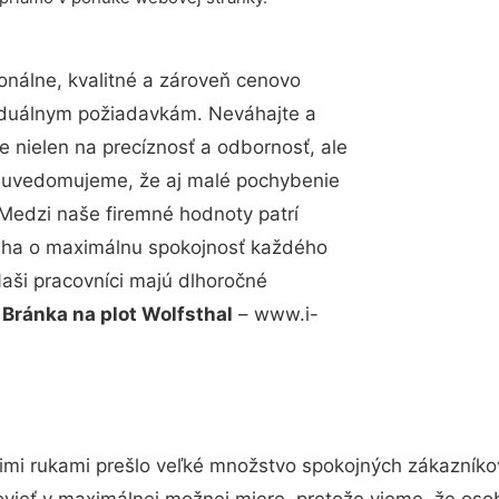
nálne, kvalitné a zároveň cenovo
viduálnym požiadavkám. Neváhajte a
e nielen na precíznosť a odbornosť, ale
si uvedomujeme, že aj malé pochybenie
Medzi naše firemné hodnoty patrí
snaha o maximálnu spokojnosť každého
Naši pracovníci majú dlhoročné
.
Bránka na plot Wolfsthal
– www.i-
imi rukami prešlo veľké množstvo spokojných zákazníkov 
vieť v maximálnej možnej miere, pretože vieme, že oso