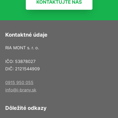
KONTAKTUJTE NÁS
Kontaktné údaje
RIA MONT s. r. o.
IČO: 53878027
DIČ: 2121544909
0915 950 055
info@i-brany.sk
Dôležité odkazy