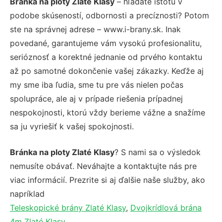
Bránka na ploty Zlaté Klasy
– hľadáte istotu v
podobe skúseností, odbornosti a precíznosti? Potom
ste na správnej adrese – www.i-brany.sk. Inak
povedané, garantujeme vám vysokú profesionalitu,
serióznosť a korektné jednanie od prvého kontaktu
až po samotné dokončenie vašej zákazky. Keďže aj
my sme iba ľudia, sme tu pre vás nielen počas
spolupráce, ale aj v prípade riešenia prípadnej
nespokojnosti, ktorú vždy berieme vážne a snažíme
sa ju vyriešiť k vašej spokojnosti.
Bránka na ploty Zlaté Klasy
? S nami sa o výsledok
nemusíte obávať. Neváhajte a kontaktujte nás pre
viac informácií. Prezrite si aj ďalšie naše služby, ako
napríklad
Teleskopické brány Zlaté Klasy
,
Dvojkrídlová brána
4m Zlaté Klasy