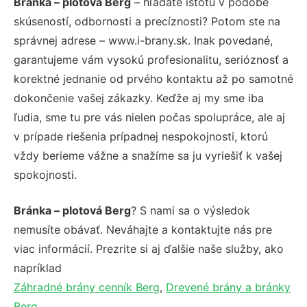
Bránka – plotová Berg
– hľadáte istotu v podobe
skúseností, odbornosti a precíznosti? Potom ste na
správnej adrese – www.i-brany.sk. Inak povedané,
garantujeme vám vysokú profesionalitu, serióznosť a
korektné jednanie od prvého kontaktu až po samotné
dokončenie vašej zákazky. Keďže aj my sme iba
ľudia, sme tu pre vás nielen počas spolupráce, ale aj
v prípade riešenia prípadnej nespokojnosti, ktorú
vždy berieme vážne a snažíme sa ju vyriešiť k vašej
spokojnosti.
Bránka – plotová Berg
? S nami sa o výsledok
nemusíte obávať. Neváhajte a kontaktujte nás pre
viac informácií. Prezrite si aj ďalšie naše služby, ako
napríklad
Záhradné brány cenník Berg
,
Drevené brány a bránky
Berg