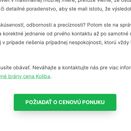
i detailné poradenstvo, aby ste mali istotu, že výsled
skúseností, odbornosti a precíznosti? Potom ste na spr
 a korektné jednanie od prvého kontaktu až po samotné
j v prípade riešenia prípadnej nespokojnosti, ktorú vždy
síte obávať. Neváhajte a kontaktujte nás pre viac informá
é brány cena Koliba
.
POŽIADAŤ O CENOVÚ PONUKU