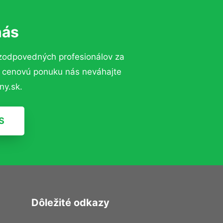
nás
zodpovedných profesionálov za
ú cenovú ponuku nás neváhajte
ny.sk.
S
Dôležité odkazy