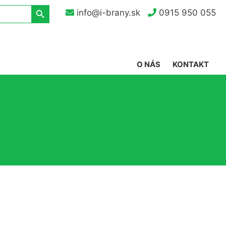
Search Button
info@i-brany.sk
0915 950 055
O NÁS
KONTAKT