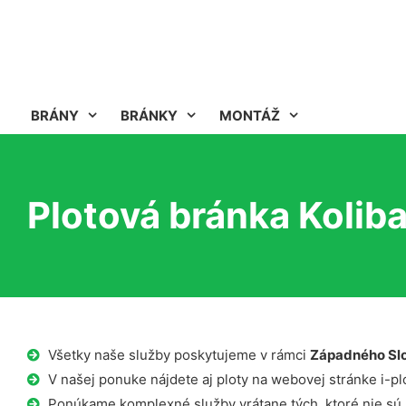
BRÁNY
BRÁNKY
MONTÁŽ
Plotová bránka Kolib
Všetky naše služby poskytujeme v rámci
Západného Sl
V našej ponuke nájdete aj ploty na webovej stránke i-plo
Ponúkame komplexné služby vrátane tých, ktoré nie sú