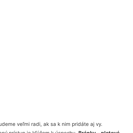
eme veľmi radi, ak sa k nim pridáte aj vy.
bný prístup je kľúčom k úspechu.
Bránky – plotové