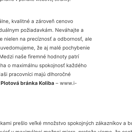
ne, kvalitné a zároveň cenovo
viduálnym požiadavkám. Neváhajte a
e nielen na precíznosť a odbornosť, ale
si uvedomujeme, že aj malé pochybenie
Medzi naše firemné hodnoty patrí
snaha o maximálnu spokojnosť každého
Naši pracovníci majú dlhoročné
.
Plotová bránka Koliba
– www.i-
ukami prešlo veľké množstvo spokojných zákazníkov a bud
vieť v maximálnej možnej miere, pretože vieme, že oso