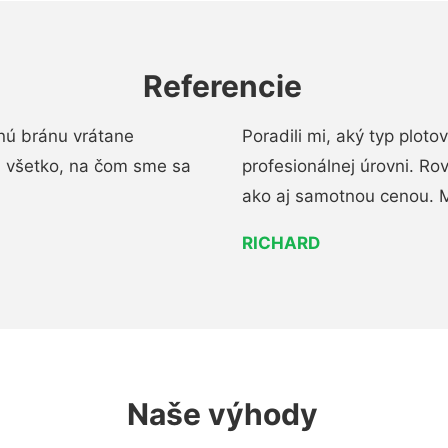
Referencie
nú bránu vrátane
Poradili mi, aký typ ploto
i všetko, na čom sme sa
profesionálnej úrovni. R
ako aj samotnou cenou. 
RICHARD
Naše výhody