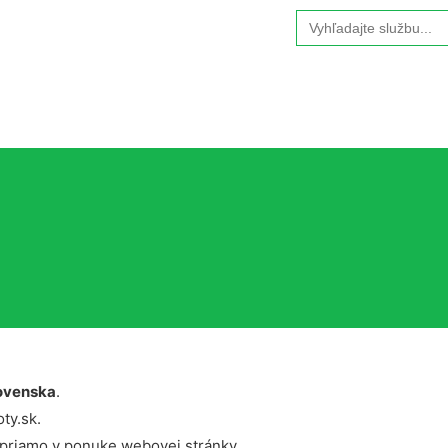
Search
for:
a
ovenska
.
ty.sk.
 priamo v ponuke webovej stránky.