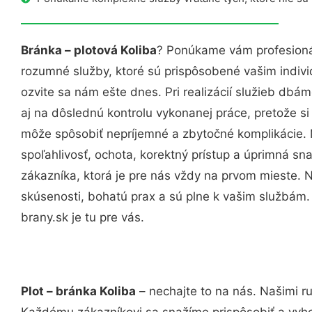
Bránka – plotová Koliba
? Ponúkame vám profesionál
rozumné služby, ktoré sú prispôsobené vašim indi
ozvite sa nám ešte dnes. Pri realizácií služieb dbám
aj na dôslednú kontrolu vykonanej práce, pretože 
môže spôsobiť nepríjemné a zbytočné komplikácie. 
spoľahlivosť, ochota, korektný prístup a úprimná 
zákazníka, ktorá je pre nás vždy na prvom mieste. 
skúsenosti, bohatú prax a sú plne k vašim službám
brany.sk je tu pre vás.
Plot – bránka Koliba
– nechajte to na nás. Našimi r
Každému zákazníkovi sa snažíme prispôsobiť a vyho