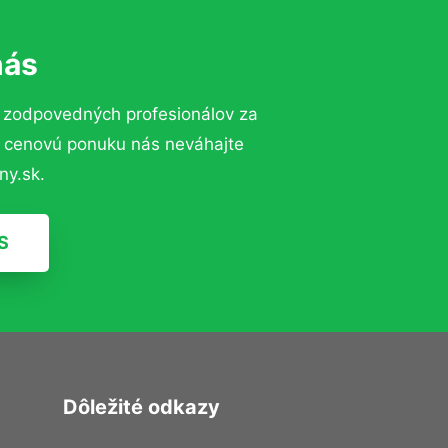
nás
 zodpovedných profesionálov za
ú cenovú ponuku nás neváhajte
ny.sk.
S
Dôležité odkazy