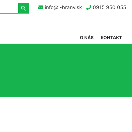
Search Button
info@i-brany.sk
0915 950 055
O NÁS
KONTAKT