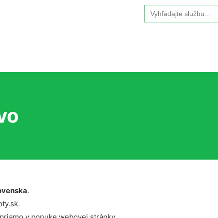
Search
for:
vo
ovenska
.
ty.sk.
 priamo v ponuke webovej stránky.