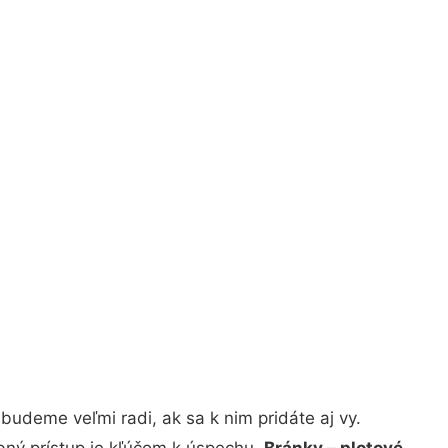
udeme veľmi radi, ak sa k nim pridáte aj vy.
bný prístup je kľúčom k úspechu.
Bránky – plotové