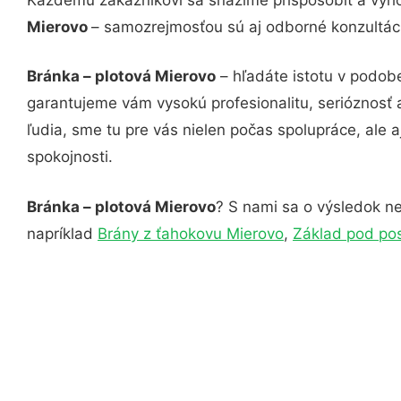
Mierovo
– samozrejmosťou sú aj odborné konzultácie
Bránka – plotová Mierovo
– hľadáte istotu v podob
garantujeme vám vysokú profesionalitu, serióznosť
ľudia, sme tu pre vás nielen počas spolupráce, ale a
spokojnosti.
Bránka – plotová Mierovo
? S nami sa o výsledok ne
napríklad
Brány z ťahokovu Mierovo
,
Základ pod po