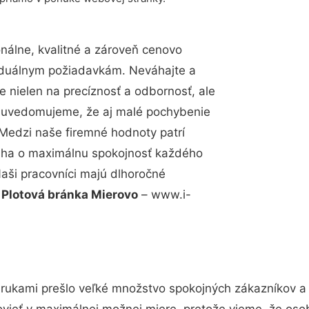
álne, kvalitné a zároveň cenovo
viduálnym požiadavkám. Neváhajte a
e nielen na precíznosť a odbornosť, ale
si uvedomujeme, že aj malé pochybenie
Medzi naše firemné hodnoty patrí
snaha o maximálnu spokojnosť každého
Naši pracovníci majú dlhoročné
.
Plotová bránka Mierovo
– www.i-
 rukami prešlo veľké množstvo spokojných zákazníkov a b
vieť v maximálnej možnej miere, pretože vieme, že oso