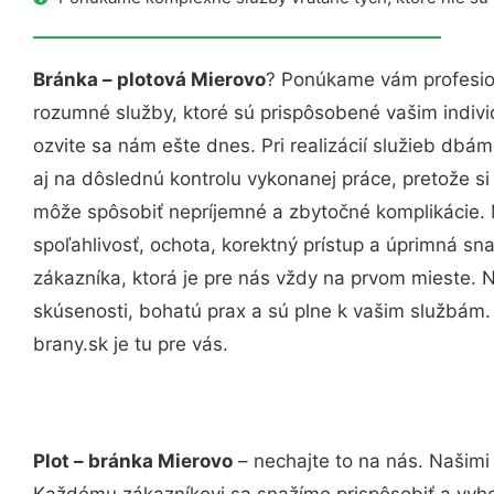
Bránka – plotová Mierovo
? Ponúkame vám profesion
rozumné služby, ktoré sú prispôsobené vašim indi
ozvite sa nám ešte dnes. Pri realizácií služieb dbám
aj na dôslednú kontrolu vykonanej práce, pretože 
môže spôsobiť nepríjemné a zbytočné komplikácie. 
spoľahlivosť, ochota, korektný prístup a úprimná 
zákazníka, ktorá je pre nás vždy na prvom mieste. 
skúsenosti, bohatú prax a sú plne k vašim službám
brany.sk je tu pre vás.
Plot – bránka Mierovo
– nechajte to na nás. Našimi
Každému zákazníkovi sa snažíme prispôsobiť a vyho