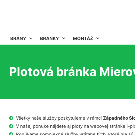
BRÁNY
BRÁNKY
MONTÁŽ
Plotová bránka Miero
Všetky naše služby poskytujeme v rámci
Západného Sl
V našej ponuke nájdete aj ploty na webovej stránke i-plo
Ponúkame komplexné služby vrátane tých, ktoré nie sú