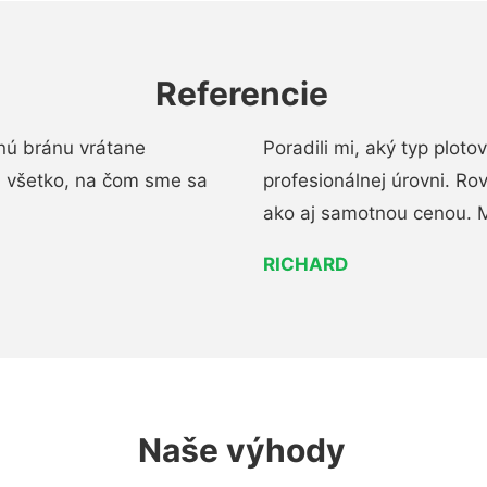
Referencie
nú bránu vrátane
Poradili mi, aký typ ploto
i všetko, na čom sme sa
profesionálnej úrovni. R
ako aj samotnou cenou. 
RICHARD
Naše výhody