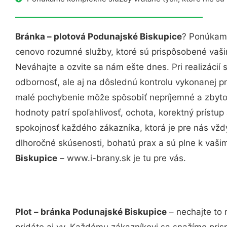
Bránka – plotová Podunajské Biskupice
? Ponúkame
cenovo rozumné služby, ktoré sú prispôsobené vaš
Neváhajte a ozvite sa nám ešte dnes. Pri realizácií
odbornosť, ale aj na dôslednú kontrolu vykonanej p
malé pochybenie môže spôsobiť nepríjemné a zbyto
hodnoty patrí spoľahlivosť, ochota, korektný príst
spokojnosť každého zákazníka, ktorá je pre nás vžd
dlhoročné skúsenosti, bohatú prax a sú plne k vaš
Biskupice
– www.i-brany.sk je tu pre vás.
Plot – bránka Podunajské Biskupice
– nechajte to 
pridáte aj vy. Každému zákazníkovi sa snažíme pris