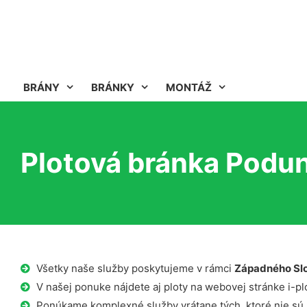
BRÁNY
BRÁNKY
MONTÁŽ
Plotová bránka Podun
Všetky naše služby poskytujeme v rámci
Západného Sl
V našej ponuke nájdete aj ploty na webovej stránke i-plo
Ponúkame komplexné služby vrátane tých, ktoré nie sú