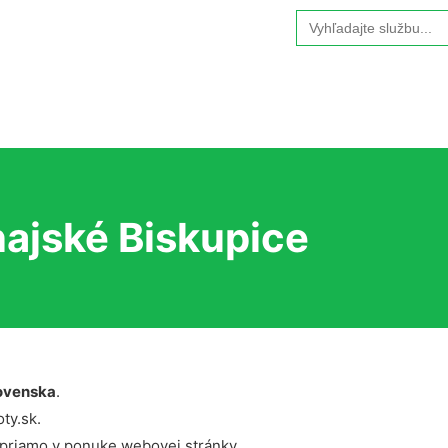
Search
for:
ajské Biskupice
ovenska
.
ty.sk.
 priamo v ponuke webovej stránky.