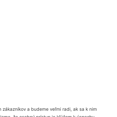
h zákazníkov a budeme veľmi radi, ak sa k nim
vieme, že osobný prístup je kľúčom k úspechu.