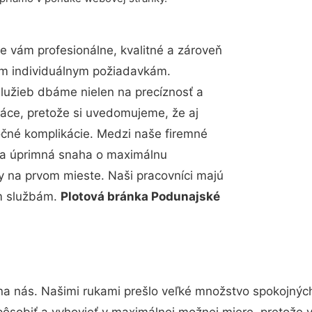
 vám profesionálne, kvalitné a zároveň
im individuálnym požiadavkám.
 služieb dbáme nielen na precíznosť a
ráce, pretože si uvedomujeme, že aj
čné komplikácie. Medzi naše firemné
up a úprimná snaha o maximálnu
y na prvom mieste. Naši pracovníci majú
im službám.
Plotová bránka Podunajské
na nás. Našimi rukami prešlo veľké množstvo spokojnýc
pôsobiť a vyhovieť v maximálnej možnej miere, pretože 