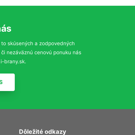
nás
 to skúsených a zodpovedných
ií či nezáväznú cenovú ponuku nás
i-brany.sk.
S
Dôležité odkazy