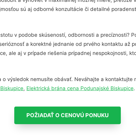
mosťou sú aj odborné konzultácie či detailné poradenst
istotu v podobe skúseností, odbornosti a precíznosti? P
serióznosť a korektné jednanie od prvého kontaktu až 
e, ale aj v prípade riešenia prípadnej nespokojnosti, kt
 o výsledok nemusíte obávať. Neváhajte a kontaktujte nás
Biskupice
,
Elektrická brána cena Podunajské Biskupice
.
POŽIADAŤ O CENOVÚ PONUKU