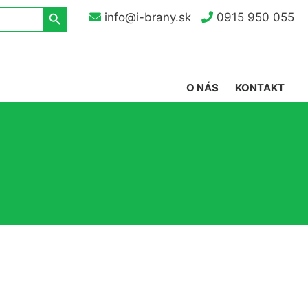
Search Button
info@i-brany.sk
0915 950 055
O NÁS
KONTAKT