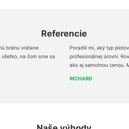
Referencie
nú bránu vrátane
Poradili mi, aký typ ploto
i všetko, na čom sme sa
profesionálnej úrovni. R
ako aj samotnou cenou. 
RICHARD
Naše výhody