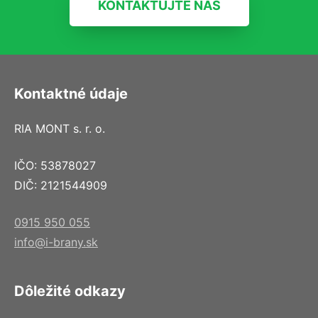
KONTAKTUJTE NÁS
Kontaktné údaje
RIA MONT s. r. o.
IČO: 53878027
DIČ: 2121544909
0915 950 055
info@i-brany.sk
Dôležité odkazy