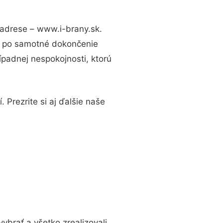
 adrese – www.i-brany.sk.
až po samotné dokončenie
ípadnej nespokojnosti, ktorú
 Prezrite si aj ďalšie naše
vybrať a všetko zrealizovali