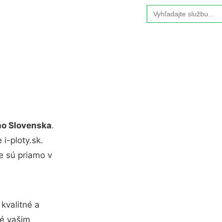
Search
for:
o Slovenska
.
i-ploty.sk.
e sú priamo v
kvalitné a
né vašim