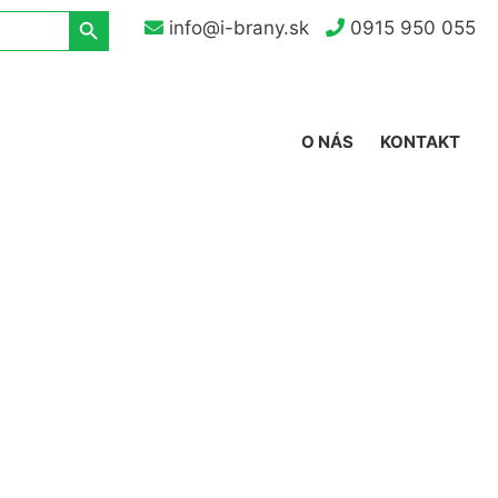
Search Button
info@i-brany.sk
0915 950 055
O NÁS
KONTAKT