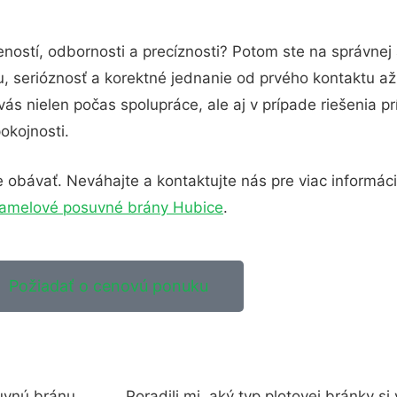
ností, odbornosti a precíznosti? Potom ste na správnej
u, serióznosť a korektné jednanie od prvého kontaktu 
ás nielen počas spolupráce, ale aj v prípade riešenia pr
okojnosti.
obávať. Neváhajte a kontaktujte nás pre viac informácií.
amelové posuvné brány Hubice
.
Požiadať o cenovú ponuku
uvnú bránu
Poradili mi, aký typ plotovej bránky si 