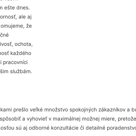
m ešte dnes.
ornosť, ale aj
edomujeme, že
očné
ivosť, ochota,
nosť každého
i pracovníci
ašim službám.
ukami prešlo veľké množstvo spokojných zákazníkov a b
spôsobiť a vyhovieť v maximálnej možnej miere, pretože
sťou sú aj odborné konzultácie či detailné poradenstvo,