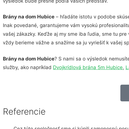
výsledok bude presne podľa vašich predstáv.
Brány na dom Hubice
– hľadáte istotu v podobe skúse
Inak povedané, garantujeme vám vysokú profesionalit
vašej zákazky. Keďže aj my sme iba ľudia, sme tu pre v
vždy berieme vážne a snažíme sa ju vyriešiť k vašej sp
Brány na dom Hubice
? S nami sa o výsledok nemusíte 
služby, ako napríklad
Dvojkrídlová brána 5m Hubice
,
L
Referencie
Cez túto spoločnosť sme si kúpili samonosnú pos