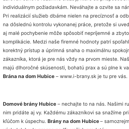
individuálnym požiadavkám. Neváhajte a ozvite sa ná
Pri realizácií služieb dbáme nielen na precíznosť a odb
na dôslednú kontrolu vykonanej práce, pretože si uv
aj malé pochybenie môže spôsobiť nepríjemné a zbyt
komplikácie. Medzi naše firemné hodnoty patrí spoľahl
korektný prístup a úprimná snaha o maximálnu spokoj
zákazníka, ktorá je pre nás vždy na prvom mieste. Naš
majú dlhoročné skúsenosti, bohatú prax a sú plne k v
Brána na dom Hubice
– www.i-brany.sk je tu pre vás.
Domové brány Hubice
– nechajte to na nás. Našimi r
nim pridáte aj vy. Každému zákazníkovi sa snažíme pri
kľúčom k úspechu.
Brány na dom Hubice
– samozrejmo