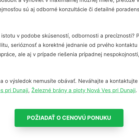
jmosťou sú aj odborné konzultácie či detailné poradens
 istotu v podobe skúseností, odbornosti a precíznosti?
itu, serióznosť a korektné jednanie od prvého kontakt
práce, ale aj v prípade riešenia prípadnej nespokojnosti
a o výsledok nemusíte obávať. Neváhajte a kontaktujte ná
s pri Dunaji
,
Železné brány a ploty Nová Ves pri Dunaji
.
POŽIADAŤ O CENOVÚ PONUKU