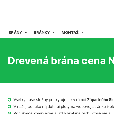
BRÁNY
BRÁNKY
MONTÁŽ
Drevená brána cena N
Všetky naše služby poskytujeme v rámci
Západného Sl
V našej ponuke nájdete aj ploty na webovej stránke i-plo
Ponúkame komplexné služby vrátane tých, ktoré nie sú