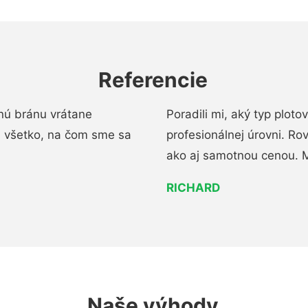
Referencie
nú bránu vrátane
Poradili mi, aký typ ploto
i všetko, na čom sme sa
profesionálnej úrovni. R
ako aj samotnou cenou. 
RICHARD
Naše výhody