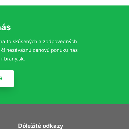
nás
na to skúsených a zodpovedných
ií či nezáväznú cenovú ponuku nás
i-brany.sk.
S
Dôležité odkazy