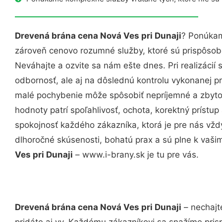
Drevená brána cena Nová Ves pri Dunaji
? Ponúkam
zároveň cenovo rozumné služby, ktoré sú prispôso
Neváhajte a ozvite sa nám ešte dnes. Pri realizácií
odbornosť, ale aj na dôslednú kontrolu vykonanej p
malé pochybenie môže spôsobiť nepríjemné a zbyto
hodnoty patrí spoľahlivosť, ochota, korektný príst
spokojnosť každého zákazníka, ktorá je pre nás vžd
dlhoročné skúsenosti, bohatú prax a sú plne k vaš
Ves pri Dunaji
– www.i-brany.sk je tu pre vás.
Drevená brána cena Nová Ves pri Dunaji
– nechajt
pridáte aj vy. Každému zákazníkovi sa snažíme pris