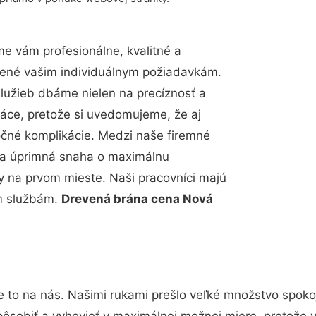
e vám profesionálne, kvalitné a
bené vašim individuálnym požiadavkám.
 služieb dbáme nielen na precíznosť a
ráce, pretože si uvedomujeme, že aj
čné komplikácie. Medzi naše firemné
up a úprimná snaha o maximálnu
y na prvom mieste. Naši pracovníci majú
im službám.
Drevená brána cena Nová
e to na nás. Našimi rukami prešlo veľké množstvo spoko
pôsobiť a vyhovieť v maximálnej možnej miere, pretože 