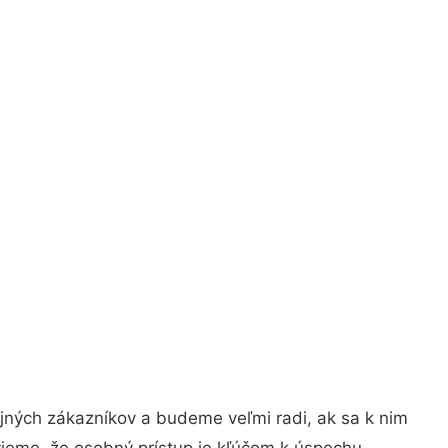
jných zákazníkov a budeme veľmi radi, ak sa k nim
vieme, že osobný prístup je kľúčom k úspechu.