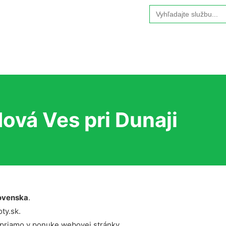
Search
for:
ová Ves pri Dunaji
ovenska
.
ty.sk.
 priamo v ponuke webovej stránky.