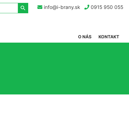
Search Button
info@i-brany.sk
0915 950 055
O NÁS
KONTAKT