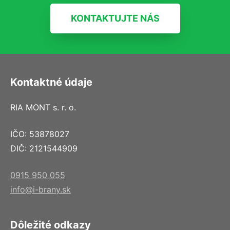
KONTAKTUJTE NÁS
Kontaktné údaje
RIA MONT s. r. o.
IČO: 53878027
DIČ: 2121544909
0915 950 055
info@i-brany.sk
Dôležité odkazy