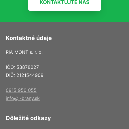
KONTAKTUJTE NÁS
Kontaktné údaje
RIA MONT s. r. o.
IČO: 53878027
DIČ: 2121544909
0915 950 055
info@i-brany.sk
Dôležité odkazy