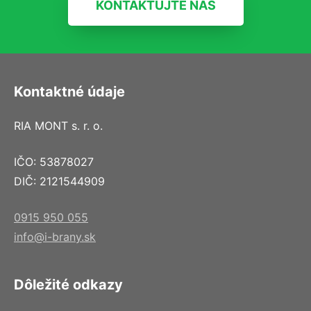
KONTAKTUJTE NÁS
Kontaktné údaje
RIA MONT s. r. o.
IČO: 53878027
DIČ: 2121544909
0915 950 055
info@i-brany.sk
Dôležité odkazy