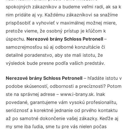
spokojných zákazníkov a budeme veľmi radi, ak sa k
nim pridáte aj vy. Každému zákazníkovi sa snažíme
prispôsobiť a vyhovieť v maximálnej možnej miere,
pretože vieme, že osobný prístup je kľúčom k
úspechu.
Nerezové brány Schloss Petronell
–
samozrejmosťou sú aj odborné konzultácie či
detailné poradenstvo, aby ste mali istotu, že
výsledok bude presne podľa vašich predstáv.
Nerezové brány Schloss Petronell
– hľadáte istotu v
podobe skúseností, odbornosti a precíznosti? Potom
ste na správnej adrese – www.i-brany.sk. Inak
povedané, garantujeme vám vysokú profesionalitu,
serióznosť a korektné jednanie od prvého kontaktu
až po samotné dokončenie vašej zákazky. Keďže aj
my sme iba ľudia, sme tu pre vás nielen počas