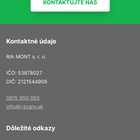
KONTAKTUJTE NÁS
Kontaktné údaje
RIA MONT s. r. o.
IČO: 53878027
DIČ: 2121544909
0915 950 055
info@i-brany.sk
Dôležité odkazy