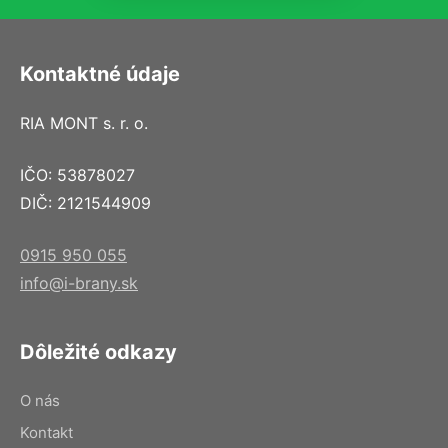
Kontaktné údaje
RIA MONT s. r. o.
IČO: 53878027
DIČ: 2121544909
0915 950 055
info@i-brany.sk
Dôležité odkazy
O nás
Kontakt