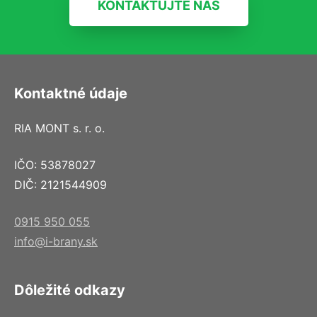
KONTAKTUJTE NÁS
Kontaktné údaje
RIA MONT s. r. o.
IČO: 53878027
DIČ: 2121544909
0915 950 055
info@i-brany.sk
Dôležité odkazy