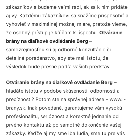
zákazníkov a budeme veľmi radi, ak sa k nim pridáte
aj vy. Každému zákazníkovi sa snažíme prispôsobiť a
vyhovieť v maximálnej možnej miere, pretože vieme,
že osobný prístup je kľúčom k úspechu.
Otváranie
brány na diaľkové ovdládanie Berg
–
samozrejmosťou sú aj odborné konzultácie či
detailné poradenstvo, aby ste mali istotu, že
výsledok bude presne podľa vašich predstáv.
Otváranie brány na diaľkové ovdládanie Berg
–
hľadáte istotu v podobe skúseností, odbornosti a
precíznosti? Potom ste na správnej adrese – www.i-
brany.sk. Inak povedané, garantujeme vám vysokú
profesionalitu, serióznosť a korektné jednanie od
prvého kontaktu až po samotné dokončenie vašej
zákazky. Keďže aj my sme iba ľudia, sme tu pre vás