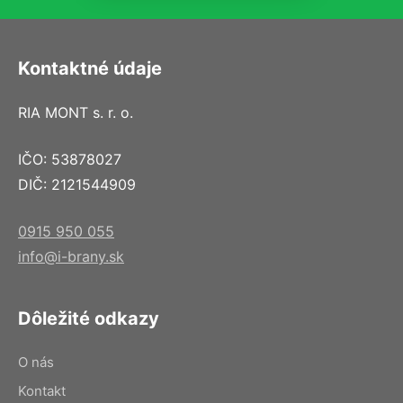
Kontaktné údaje
RIA MONT s. r. o.
IČO: 53878027
DIČ: 2121544909
0915 950 055
info@i-brany.sk
Dôležité odkazy
O nás
Kontakt