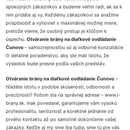
spokojných zákazníkov a budeme veľmi radi, ak sa k
nim pridáte aj vy. Každému zákazníkovi sa snažíme
prispôsobiť a vyhovieť v maximálnej možnej miere,
pretože vieme, že osobný prístup je kľúčom k
úspechu.
Otváranie brány na diaľkové ovdládanie
Čunovo
– samozrejmosťou sú aj odborné konzultácie
či detailné poradenstvo, aby ste mali istotu, že
výsledok bude presne podľa vašich predstáv.
Otváranie brány na diaľkové ovdládanie Čunovo
–
hľadáte istotu v podobe skúseností, odbornosti a
precíznosti? Potom ste na správnej adrese – www.i-
brany.sk. Inak povedané, garantujeme vám vysokú
profesionalitu, serióznosť a korektné jednanie od
prvého kontaktu až po samotné dokončenie vašej
zákazky. Keďže aj my sme iba ľudia, sme tu pre vás