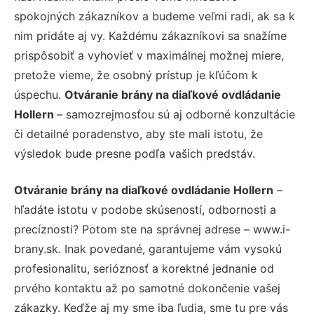
spokojných zákazníkov a budeme veľmi radi, ak sa k
nim pridáte aj vy. Každému zákazníkovi sa snažíme
prispôsobiť a vyhovieť v maximálnej možnej miere,
pretože vieme, že osobný prístup je kľúčom k
úspechu.
Otváranie brány na diaľkové ovdládanie
Hollern
– samozrejmosťou sú aj odborné konzultácie
či detailné poradenstvo, aby ste mali istotu, že
výsledok bude presne podľa vašich predstáv.
Otváranie brány na diaľkové ovdládanie Hollern
–
hľadáte istotu v podobe skúseností, odbornosti a
precíznosti? Potom ste na správnej adrese – www.i-
brany.sk. Inak povedané, garantujeme vám vysokú
profesionalitu, serióznosť a korektné jednanie od
prvého kontaktu až po samotné dokončenie vašej
zákazky. Keďže aj my sme iba ľudia, sme tu pre vás