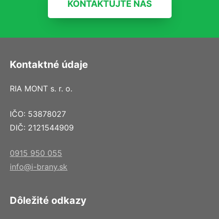
KONTAKTUJTE NÁS
Kontaktné údaje
RIA MONT s. r. o.
IČO: 53878027
DIČ: 2121544909
0915 950 055
info@i-brany.sk
Dôležité odkazy