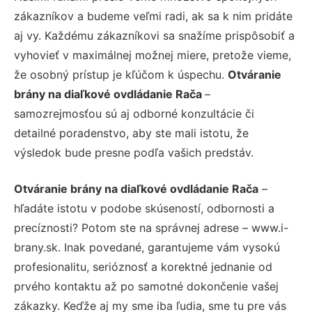
zákazníkov a budeme veľmi radi, ak sa k nim pridáte
aj vy. Každému zákazníkovi sa snažíme prispôsobiť a
vyhovieť v maximálnej možnej miere, pretože vieme,
že osobný prístup je kľúčom k úspechu.
Otváranie
brány na diaľkové ovdládanie Rača
–
samozrejmosťou sú aj odborné konzultácie či
detailné poradenstvo, aby ste mali istotu, že
výsledok bude presne podľa vašich predstáv.
Otváranie brány na diaľkové ovdládanie Rača
–
hľadáte istotu v podobe skúseností, odbornosti a
precíznosti? Potom ste na správnej adrese – www.i-
brany.sk. Inak povedané, garantujeme vám vysokú
profesionalitu, serióznosť a korektné jednanie od
prvého kontaktu až po samotné dokončenie vašej
zákazky. Keďže aj my sme iba ľudia, sme tu pre vás