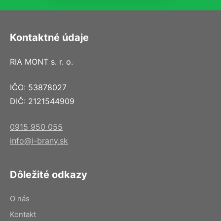
Kontaktné údaje
RIA MONT s. r. o.
IČO: 53878027
DIČ: 2121544909
0915 950 055
info@i-brany.sk
Dôležité odkazy
O nás
Kontakt