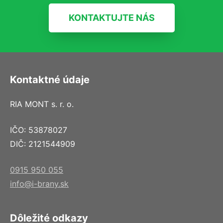
KONTAKTUJTE NÁS
Kontaktné údaje
RIA MONT s. r. o.
IČO: 53878027
DIČ: 2121544909
0915 950 055
info@i-brany.sk
Dôležité odkazy