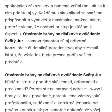
spokojných zákazníkov a budeme veľmi radi, ak sa k
nim pridáte aj vy. Každému zákazníkovi sa snažíme
prispôsobiť a vyhovieť v maximálnej možnej miere,
pretože vieme, že osobný prístup je kľúčom k
úspechu.
Otváranie brány na diaľkové ovdládanie
Svätý Jur
– samozrejmosťou sú aj odborné
konzultácie či detailné poradenstvo, aby ste mali
istotu, že výsledok bude presne podľa vašich
predstáv.
Otváranie brány na diaľkové ovdládanie Svätý Jur
–
hľadáte istotu v podobe skúseností, odbornosti a
precíznosti? Potom ste na správnej adrese – www.i-
brany.sk. Inak povedané, garantujeme vám vysokú
profesionalitu, serióznosť a korektné jednanie od
prvého kontaktu až po samotné dokončenie vašej