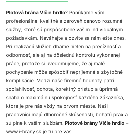
Plotová brána Vlčie hrdlo
? Ponúkame vám
profesionálne, kvalitné a zároveň cenovo rozumné
služby, ktoré sú prispôsobené vašim individuálnym
požiadavkám. Neváhajte a ozvite sa nám ešte dnes.
Pri realizácií služieb dbáme nielen na precíznosť a
odbornosť, ale aj na dôslednú kontrolu vykonanej
práce, pretože si uvedomujeme, že aj malé
pochybenie môže spôsobiť nepríjemné a zbytočné
komplikácie. Medzi naše firemné hodnoty patrí
spoľahlivosť, ochota, korektný prístup a úprimná
snaha o maximálnu spokojnosť každého zákazníka,
ktorá je pre nás vždy na prvom mieste. Naši
pracovníci majú dlhoročné skúsenosti, bohatú prax a
sú plne k vašim službám.
Plotové brány Vlčie hrdlo
–
www.i-brany.sk je tu pre vás.