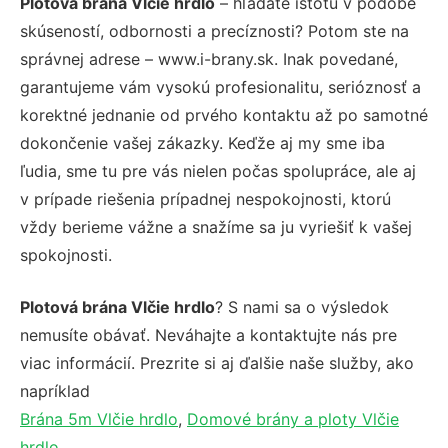
Plotová brána Vlčie hrdlo
– hľadáte istotu v podobe
skúseností, odbornosti a precíznosti? Potom ste na
správnej adrese – www.i-brany.sk. Inak povedané,
garantujeme vám vysokú profesionalitu, serióznosť a
korektné jednanie od prvého kontaktu až po samotné
dokončenie vašej zákazky. Keďže aj my sme iba
ľudia, sme tu pre vás nielen počas spolupráce, ale aj
v prípade riešenia prípadnej nespokojnosti, ktorú
vždy berieme vážne a snažíme sa ju vyriešiť k vašej
spokojnosti.
Plotová brána Vlčie hrdlo
? S nami sa o výsledok
nemusíte obávať. Neváhajte a kontaktujte nás pre
viac informácií. Prezrite si aj ďalšie naše služby, ako
napríklad
Brána 5m Vlčie hrdlo
,
Domové brány a ploty Vlčie
hrdlo