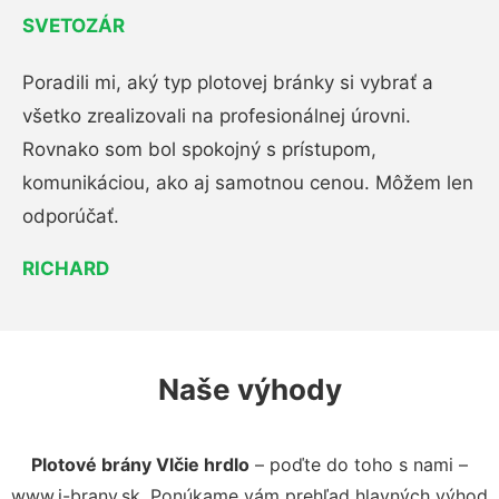
SVETOZÁR
Poradili mi, aký typ plotovej bránky si vybrať a
všetko zrealizovali na profesionálnej úrovni.
Rovnako som bol spokojný s prístupom,
komunikáciou, ako aj samotnou cenou. Môžem len
odporúčať.
RICHARD
Naše výhody
Plotové brány Vlčie hrdlo
– poďte do toho s nami –
www.i-brany.sk. Ponúkame vám prehľad hlavných výhod