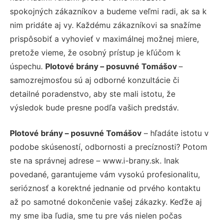
spokojných zákazníkov a budeme veľmi radi, ak sa k
nim pridáte aj vy. Každému zákazníkovi sa snažíme
prispôsobiť a vyhovieť v maximálnej možnej miere,
pretože vieme, že osobný prístup je kľúčom k
úspechu.
Plotové brány – posuvné Tomášov
–
samozrejmosťou sú aj odborné konzultácie či
detailné poradenstvo, aby ste mali istotu, že
výsledok bude presne podľa vašich predstáv.
Plotové brány – posuvné Tomášov
– hľadáte istotu v
podobe skúseností, odbornosti a precíznosti? Potom
ste na správnej adrese – www.i-brany.sk. Inak
povedané, garantujeme vám vysokú profesionalitu,
serióznosť a korektné jednanie od prvého kontaktu
až po samotné dokončenie vašej zákazky. Keďže aj
my sme iba ľudia, sme tu pre vás nielen počas