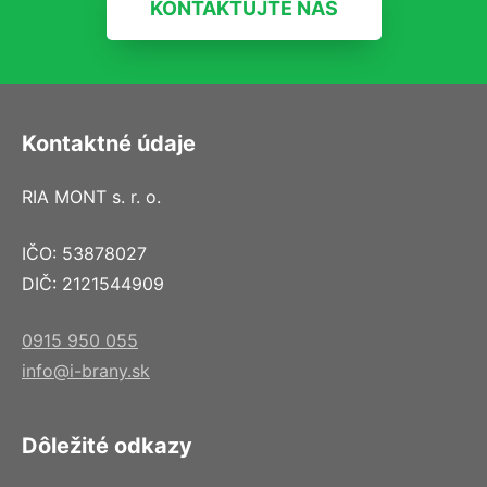
KONTAKTUJTE NÁS
Kontaktné údaje
RIA MONT s. r. o.
IČO: 53878027
DIČ: 2121544909
0915 950 055
info@i-brany.sk
Dôležité odkazy