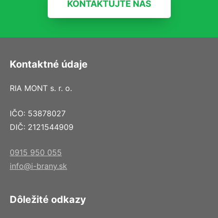
KONTAKTUJTE NÁS
Kontaktné údaje
RIA MONT s. r. o.
IČO: 53878027
DIČ: 2121544909
0915 950 055
info@i-brany.sk
Dôležité odkazy