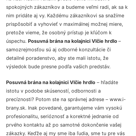
spokojných zákazníkov a budeme veľmi radi, ak sa k
nim pridáte aj vy. Každému zákazníkovi sa snažíme
prispôsobiť a vyhovieť v maximálnej možnej miere,
pretože vieme, že osobný prístup je kľúčom k
úspechu.
Posuvná brána na kolajnici Vlčie hrdlo
–
samozrejmosťou sú aj odborné konzultácie či
detailné poradenstvo, aby ste mali istotu, že
výsledok bude presne podľa vašich predstáv.
Posuvná brána na kolajnici Vlčie hrdlo
– hľadáte
istotu v podobe skúseností, odbornosti a
precíznosti? Potom ste na správnej adrese – www.i-
brany.sk. Inak povedané, garantujeme vám vysokú
profesionalitu, serióznosť a korektné jednanie od
prvého kontaktu až po samotné dokončenie vašej
zákazky. Keďže aj my sme iba ľudia, sme tu pre vás