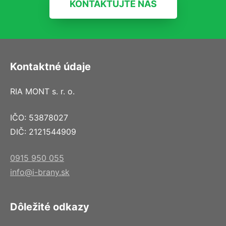
KONTAKTUJTE NÁS
Kontaktné údaje
RIA MONT s. r. o.
IČO: 53878027
DIČ: 2121544909
0915 950 055
info@i-brany.sk
Dôležité odkazy