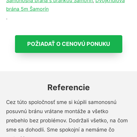
Samonosná brána s bránkou Šamorín
,
Dvojkrídlová
brána 5m Šamorín
.
POŽIADAŤ O CENOVÚ PONUKU
Referencie
Cez túto spoločnosť sme si kúpili samonosnú
posuvnú bránu vrátane montáže a všetko
prebehlo bez problémov. Dodržali všetko, na čom
sme sa dohodli. Sme spokojní a nemáme čo