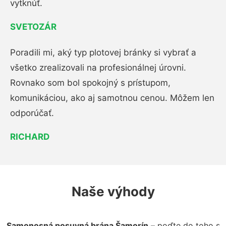
vytknúť.
SVETOZÁR
Poradili mi, aký typ plotovej bránky si vybrať a
všetko zrealizovali na profesionálnej úrovni.
Rovnako som bol spokojný s prístupom,
komunikáciou, ako aj samotnou cenou. Môžem len
odporúčať.
RICHARD
Naše výhody
Samonosná posuvná brána Šamorín
– poďte do toho s