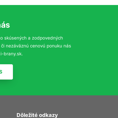
nás
to skúsených a zodpovedných
ií či nezáväznú cenovú ponuku nás
i-brany.sk.
S
Dôležité odkazy