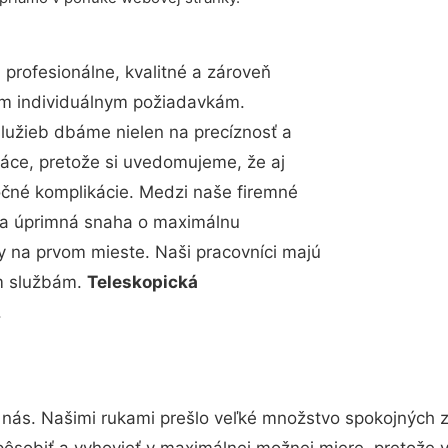
rofesionálne, kvalitné a zároveň
im individuálnym požiadavkám.
 služieb dbáme nielen na precíznosť a
ráce, pretože si uvedomujeme, že aj
čné komplikácie. Medzi naše firemné
up a úprimná snaha o maximálnu
y na prvom mieste. Naši pracovníci majú
im službám.
Teleskopická
.
 nás. Našimi rukami prešlo veľké množstvo spokojných 
pôsobiť a vyhovieť v maximálnej možnej miere, pretože 