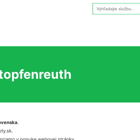
Search
for:
topfenreuth
ovenska
.
ty.sk.
 priamo v ponuke webovej stránky.