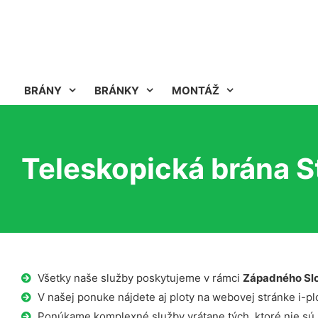
BRÁNY
BRÁNKY
MONTÁŽ
Teleskopická brána S
Všetky naše služby poskytujeme v rámci
Západného Sl
V našej ponuke nájdete aj ploty na webovej stránke i-plo
Ponúkame komplexné služby vrátane tých, ktoré nie sú