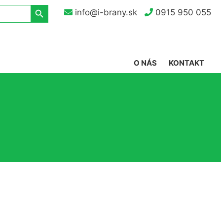
Search Button
info@i-brany.sk
0915 950 055
O NÁS
KONTAKT