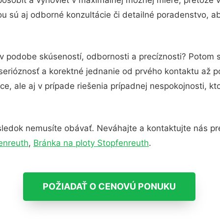
 sú aj odborné konzultácie či detailné poradenstvo, ab
 v podobe skúseností, odbornosti a precíznosti? Potom 
serióznosť a korektné jednanie od prvého kontaktu až 
e, ale aj v prípade riešenia prípadnej nespokojnosti, kt
ledok nemusíte obávať. Neváhajte a kontaktujte nás pre v
enreuth
,
Bránka na ploty Stopfenreuth
.
POŽIADAŤ O CENOVÚ PONUKU