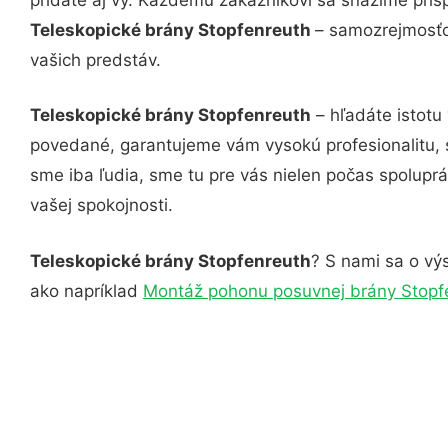
Teleskopické brány Stopfenreuth
– samozrejmosťou
vašich predstáv.
Teleskopické brány Stopfenreuth
– hľadáte istotu
povedané, garantujeme vám vysokú profesionalitu, 
sme iba ľudia, sme tu pre vás nielen počas spoluprác
vašej spokojnosti.
Teleskopické brány Stopfenreuth
? S nami sa o výs
ako napríklad
Montáž pohonu posuvnej brány Stopf