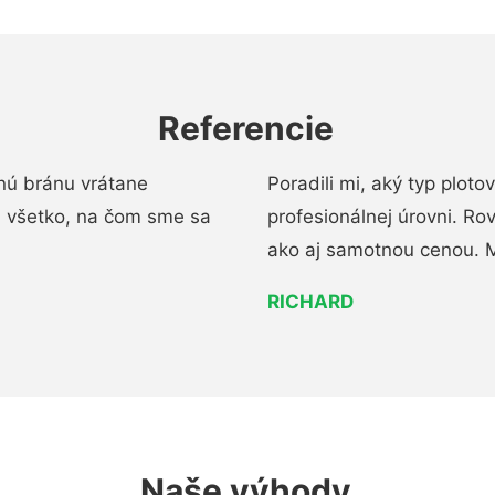
Referencie
nú bránu vrátane
Poradili mi, aký typ ploto
i všetko, na čom sme sa
profesionálnej úrovni. R
ako aj samotnou cenou. 
RICHARD
Naše výhody