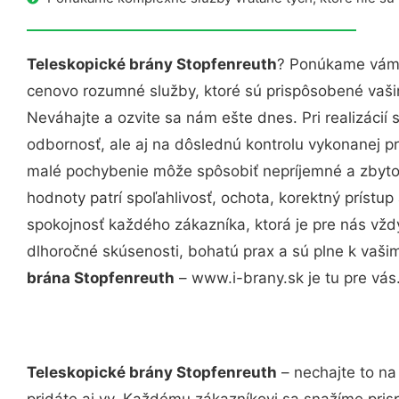
Teleskopické brány Stopfenreuth
? Ponúkame vám p
cenovo rozumné služby, ktoré sú prispôsobené vaš
Neváhajte a ozvite sa nám ešte dnes. Pri realizácií
odbornosť, ale aj na dôslednú kontrolu vykonanej p
malé pochybenie môže spôsobiť nepríjemné a zbyto
hodnoty patrí spoľahlivosť, ochota, korektný príst
spokojnosť každého zákazníka, ktorá je pre nás vžd
dlhoročné skúsenosti, bohatú prax a sú plne k vaš
brána Stopfenreuth
– www.i-brany.sk je tu pre vás
Teleskopické brány Stopfenreuth
– nechajte to na
pridáte aj vy. Každému zákazníkovi sa snažíme pris