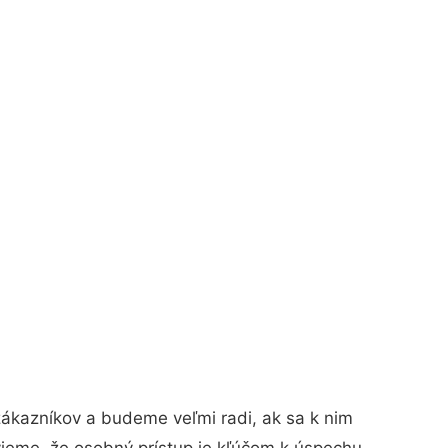
zákazníkov a budeme veľmi radi, ak sa k nim
vieme, že osobný prístup je kľúčom k úspechu.