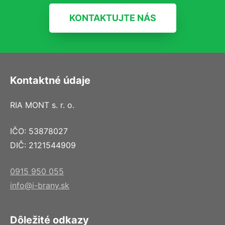
KONTAKTUJTE NÁS
Kontaktné údaje
RIA MONT s. r. o.
IČO: 53878027
DIČ: 2121544909
0915 950 055
info@i-brany.sk
Dôležité odkazy