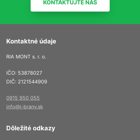
KONTAKTUJTE NÁS
Kontaktné údaje
RIA MONT s. r. o.
IČO: 53878027
DIČ: 2121544909
0915 950 055
info@i-brany.sk
Dôležité odkazy