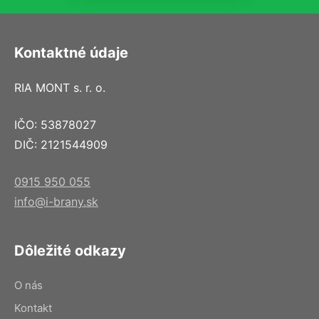
Kontaktné údaje
RIA MONT s. r. o.
IČO: 53878027
DIČ: 2121544909
0915 950 055
info@i-brany.sk
Dôležité odkazy
O nás
Kontakt