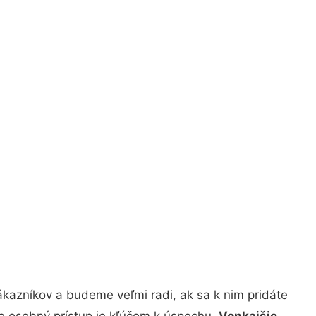
kazníkov a budeme veľmi radi, ak sa k nim pridáte
že osobný prístup je kľúčom k úspechu.
Vonkajšie