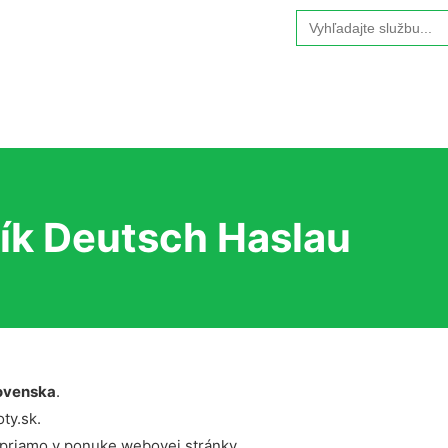
Search
for:
ík Deutsch Haslau
ovenska
.
ty.sk.
 priamo v ponuke webovej stránky.