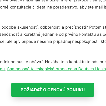
rné konzultácie či detailné poradenstvo, aby ste mali 
v podobe skúseností, odbornosti a precíznosti? Potom s
serióznosť a korektné jednanie od prvého kontaktu až 
e, ale aj v prípade riešenia prípadnej nespokojnosti, kt
edok nemusíte obávať. Neváhajte a kontaktujte nás pre vi
lau
,
Samonosná teleskopická brána cena Deutsch Hasl
POŽIADAŤ O CENOVÚ PONUKU