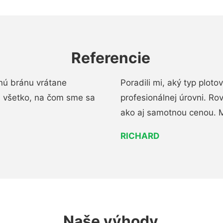
Referencie
nú bránu vrátane
Poradili mi, aký typ ploto
i všetko, na čom sme sa
profesionálnej úrovni. R
ako aj samotnou cenou. 
RICHARD
Naše výhody