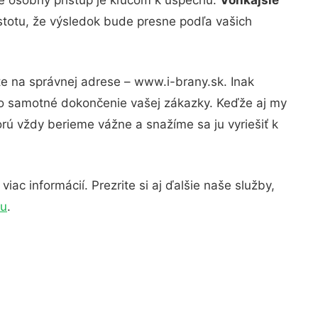
istotu, že výsledok bude presne podľa vašich
te na správnej adrese – www.i-brany.sk. Inak
po samotné dokončenie vašej zákazky. Keďže aj my
orú vždy berieme vážne a snažíme sa ju vyriešiť k
ac informácií. Prezrite si aj ďalšie naše služby,
au
.