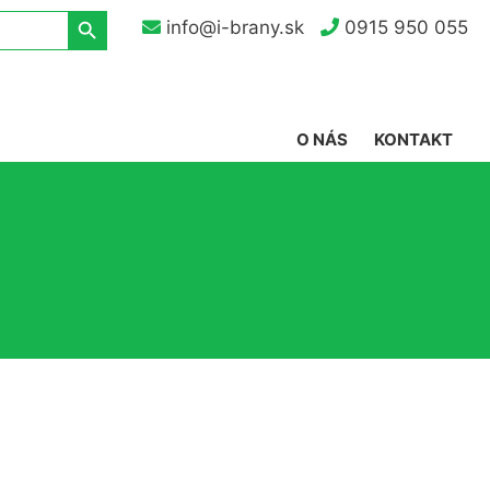
Search Button
info@i-brany.sk
0915 950 055
O NÁS
KONTAKT