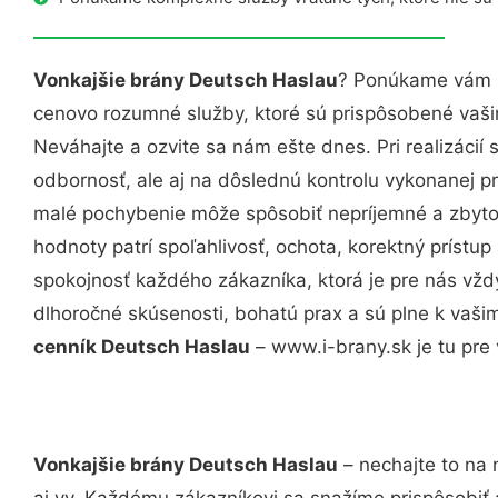
Vonkajšie brány Deutsch Haslau
? Ponúkame vám p
cenovo rozumné služby, ktoré sú prispôsobené vaš
Neváhajte a ozvite sa nám ešte dnes. Pri realizácií
odbornosť, ale aj na dôslednú kontrolu vykonanej p
malé pochybenie môže spôsobiť nepríjemné a zbyto
hodnoty patrí spoľahlivosť, ochota, korektný príst
spokojnosť každého zákazníka, ktorá je pre nás vžd
dlhoročné skúsenosti, bohatú prax a sú plne k vaš
cenník Deutsch Haslau
– www.i-brany.sk je tu pre 
Vonkajšie brány Deutsch Haslau
– nechajte to na 
aj vy. Každému zákazníkovi sa snažíme prispôsobiť 