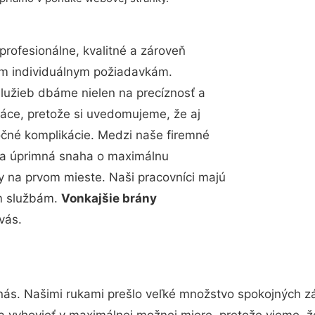
rofesionálne, kvalitné a zároveň
im individuálnym požiadavkám.
 služieb dbáme nielen na precíznosť a
ráce, pretože si uvedomujeme, že aj
čné komplikácie. Medzi naše firemné
up a úprimná snaha o maximálnu
y na prvom mieste. Naši pracovníci majú
im službám.
Vonkajšie brány
vás.
nás. Našimi rukami prešlo veľké množstvo spokojných zá
a vyhovieť v maximálnej možnej miere, pretože vieme, 