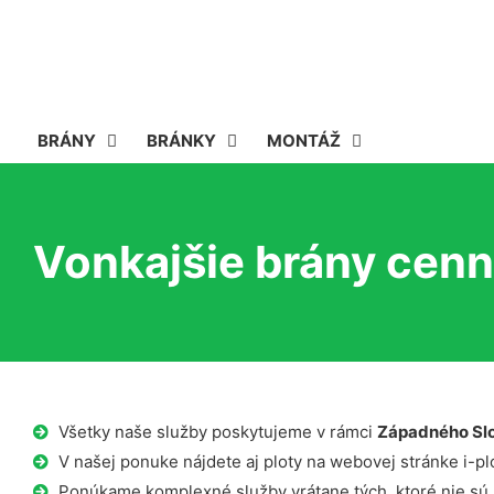
BRÁNY
BRÁNKY
MONTÁŽ
Vonkajšie brány cenn
Všetky naše služby poskytujeme v rámci
Západného Sl
V našej ponuke nájdete aj ploty na webovej stránke i-plo
Ponúkame komplexné služby vrátane tých, ktoré nie sú