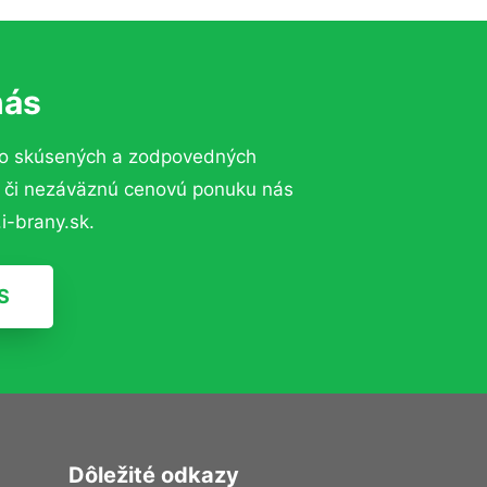
nás
to skúsených a zodpovedných
ií či nezáväznú cenovú ponuku nás
i-brany.sk.
S
Dôležité odkazy