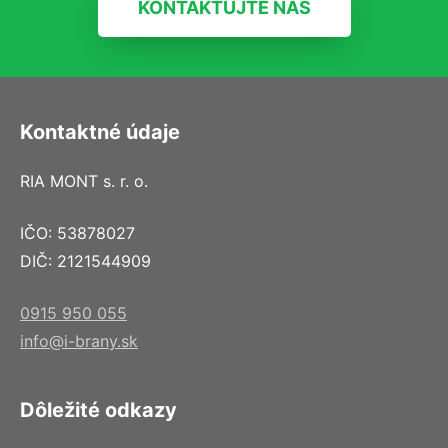
KONTAKTUJTE NÁS
Kontaktné údaje
RIA MONT s. r. o.
IČO: 53878027
DIČ: 2121544909
0915 950 055
info@i-brany.sk
Dôležité odkazy