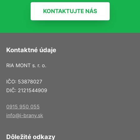
KONTAKTUJTE NÁS
Kontaktné údaje
RIA MONT s. r. o.
IČO: 53878027
DIČ: 2121544909
0915 950 055
info@i-brany.sk
Dôležité odkazy