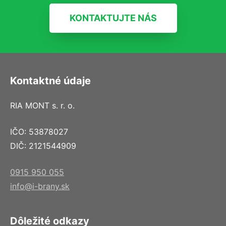
KONTAKTUJTE NÁS
Kontaktné údaje
RIA MONT s. r. o.
IČO: 53878027
DIČ: 2121544909
0915 950 055
info@i-brany.sk
Dôležité odkazy