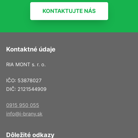
KONTAKTUJTE NÁS
Kontaktné údaje
RIA MONT s. r. o.
IČO: 53878027
DIČ: 2121544909
0915 950 055
info@i-brany.sk
Dôležité odkazy