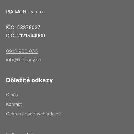
RIA MONT s. r. o.
IČO: 53878027
DIČ: 2121544909
0915 950 055
info@i-brany.sk
Dôležité odkazy
O nás
Kontakt
Ochrana osobných údajov