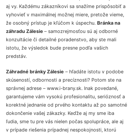
aj vy. Každému zákazníkovi sa snažíme prispôsobiť a
vyhovieť v maximálnej možnej miere, pretože vieme,
že osobný prístup je kľúčom k úspechu.
Bránka na
záhradu Zálesie
– samozrejmosťou sú aj odborné
konzultácie či detailné poradenstvo, aby ste mali
istotu, že výsledok bude presne podľa vašich
predstáv.
Záhradné bránky Zálesie
– hľadáte istotu v podobe
skúseností, odbornosti a precíznosti? Potom ste na
správnej adrese – www.i-brany.sk. Inak povedané,
garantujeme vám vysokú profesionalitu, serióznosť a
korektné jednanie od prvého kontaktu až po samotné
dokončenie vašej zákazky. Keďže aj my sme iba
ľudia, sme tu pre vás nielen počas spolupráce, ale aj
v prípade riešenia prípadnej nespokojnosti, ktorú