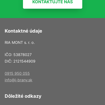
KONTAKTUJTE NÁS
Kontaktné údaje
RIA MONT s. r. o.
IČO: 53878027
DIČ: 2121544909
0915 950 055
info@i-brany.sk
Dôležité odkazy