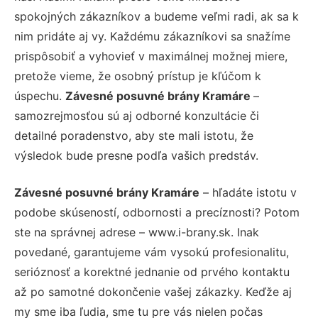
spokojných zákazníkov a budeme veľmi radi, ak sa k
nim pridáte aj vy. Každému zákazníkovi sa snažíme
prispôsobiť a vyhovieť v maximálnej možnej miere,
pretože vieme, že osobný prístup je kľúčom k
úspechu.
Závesné posuvné brány Kramáre
–
samozrejmosťou sú aj odborné konzultácie či
detailné poradenstvo, aby ste mali istotu, že
výsledok bude presne podľa vašich predstáv.
Závesné posuvné brány Kramáre
– hľadáte istotu v
podobe skúseností, odbornosti a precíznosti? Potom
ste na správnej adrese – www.i-brany.sk. Inak
povedané, garantujeme vám vysokú profesionalitu,
serióznosť a korektné jednanie od prvého kontaktu
až po samotné dokončenie vašej zákazky. Keďže aj
my sme iba ľudia, sme tu pre vás nielen počas