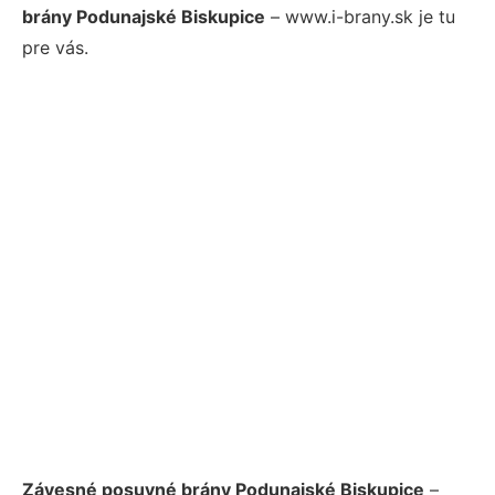
brány Podunajské Biskupice
– www.i-brany.sk je tu
pre vás.
Závesné posuvné brány Podunajské Biskupice
–