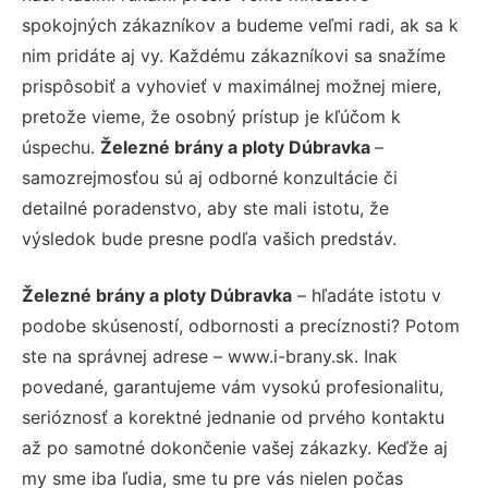
spokojných zákazníkov a budeme veľmi radi, ak sa k
nim pridáte aj vy. Každému zákazníkovi sa snažíme
prispôsobiť a vyhovieť v maximálnej možnej miere,
pretože vieme, že osobný prístup je kľúčom k
úspechu.
Železné brány a ploty Dúbravka
–
samozrejmosťou sú aj odborné konzultácie či
detailné poradenstvo, aby ste mali istotu, že
výsledok bude presne podľa vašich predstáv.
Železné brány a ploty Dúbravka
– hľadáte istotu v
podobe skúseností, odbornosti a precíznosti? Potom
ste na správnej adrese – www.i-brany.sk. Inak
povedané, garantujeme vám vysokú profesionalitu,
serióznosť a korektné jednanie od prvého kontaktu
až po samotné dokončenie vašej zákazky. Keďže aj
my sme iba ľudia, sme tu pre vás nielen počas