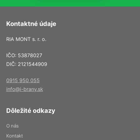
Kontaktné údaje
RIA MONT s. r. o.
IČO: 53878027
DIČ: 2121544909
0915 950 055
info@i-brany.sk
Dôležité odkazy
O nás
Kontakt