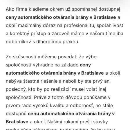
Ako firma kladieme okrem už spomínanej dostupnej
ceny automatického otvárania brány v Bratislave
a
okolí maximálny dôraz na profesionalitu, spoľahlivosť
a korektný prístup a zároveň máme v našom tíme iba
odborníkov s dlhoročnou praxou.
Zo skúseností môžeme povedať, že výber
spoločnosti výhradne na základe
ceny
automatického otvárania brány v Bratislave
a okolí
nebýva šťastné riešenie a neboli by ste prvý ani
posledný, kto by po realizácií musel volať inej
spoločnosti. Práve z tohto dôvodu ponúkame v
prvom rade vysokú kvalitu a odbornosť, no stále
dostupnú
cenu automatického otvárania brány v
Bratislave
a okolí. Našimi rukami prešli stovky
spokojných zákazníkov, preto veríme, že by ste v