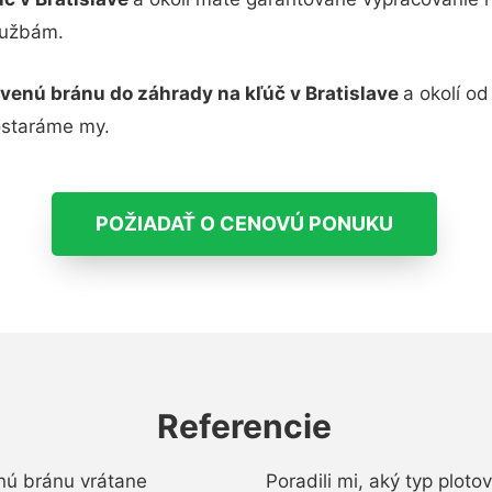
lužbám.
venú bránu do záhrady na kľúč v Bratislave
a okolí o
ostaráme my.
POŽIADAŤ O CENOVÚ PONUKU
Referencie
nú bránu vrátane
Poradili mi, aký typ ploto