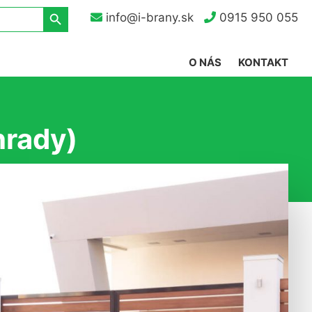
Search Button
info@i-brany.sk
0915 950 055
O NÁS
KONTAKT
hrady)