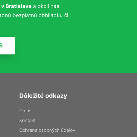
v Bratislave
a okolí nás
padnú bezplatnú obhliadku či
S
Dôležité odkazy
O nás
Kontakt
Ochrana osobných údajov