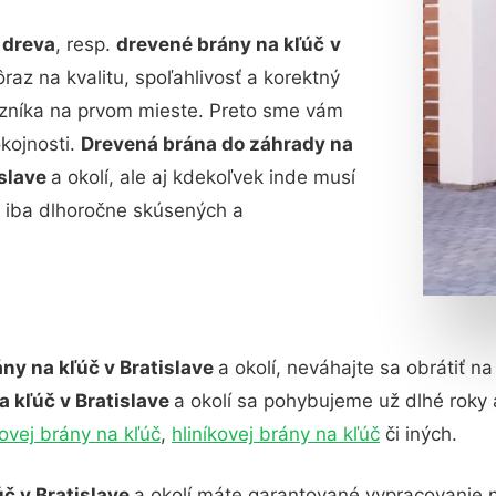
 dreva
, resp.
drevené brány na kľúč
v
raz na kvalitu, spoľahlivosť a korektný
azníka na prvom mieste. Preto sme vám
okojnosti.
Drevená brána do záhrady na
islave
a okolí, ale aj kdekoľvek inde musí
 iba dlhoročne skúsených a
ny na kľúč v Bratislave
a okolí, neváhajte sa obrátiť n
 kľúč v Bratislave
a okolí sa pohybujeme už dlhé rok
ovej brány na kľúč
,
hliníkovej brány na kľúč
či iných.
úč v Bratislave
a okolí máte garantované vypracovanie 