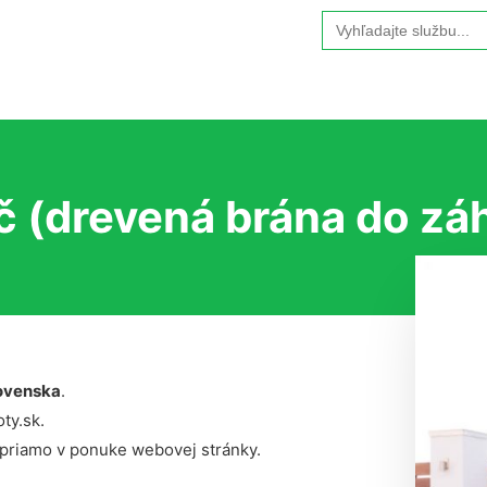
Search
for:
č (drevená brána do zá
ovenska
.
ty.sk.
 priamo v ponuke webovej stránky.