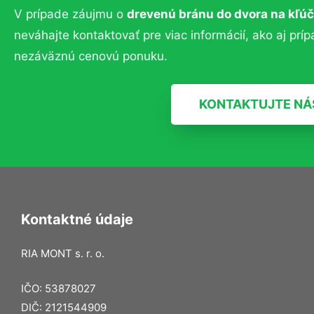
V prípade záujmu o
drevenú bránu do dvora na kľúč
neváhajte kontaktovať pre viac informácií, ako aj prí
nezáväznú cenovú ponuku.
KONTAKTUJTE NÁ
Kontaktné údaje
RIA MONT s. r. o.
IČO: 53878027
DIČ: 2121544909