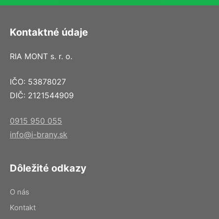
Kontaktné údaje
RIA MONT s. r. o.
IČO: 53878027
DIČ: 2121544909
0915 950 055
info@i-brany.sk
Dôležité odkazy
O nás
Kontakt