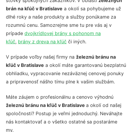
stovky spokojných zákazníkov. V oblasti
železných
brán na kľúč v Bratislave
a okolí sa pohybujeme už
dlhé roky a naše produkty a služby ponúkame za
rozumnú cenu. Samozrejme sme tu pre vás aj v
prípade
dvojkrídlovej brány s pohonom na
kľúč
,
brány z dreva na kľúč
či iných.
V prípade voľby našej firmy na
železnú bránu na
kľúč v Bratislave
a okolí máte garantovanú bezplatnú
obhliadku, vypracovanie nezáväznej cenovej ponuky
a pripravenosť nášho tímu plne k vašim službám.
Máte záujem o profesionálnu a cenovo výhodnú
železnú bránu na kľúč v Bratislave
a okolí od našej
spoločnosti? Postup je veľmi jednoduchý. Neváhajte
nás kontaktovať a o všetko ostatné sa postaráme
my.