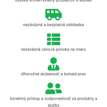
vysoká úroveň kvality produktov a služieb
nezáväzná a bezplatná obhliadka
nezáväzná cenová ponuka na mieru
dlhoročné skúsenosti a bohatá prax
korektný prístup a zodpovednosť za produkty a
služby