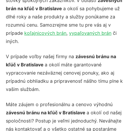
stovky spokojných zákazníkov. V oblasti
závesných
brán na kľúč v Bratislave
a okolí sa pohybujeme už
dlhé roky a naše produkty a služby ponúkame za
rozumnú cenu. Samozrejme sme tu pre vás aj v
prípade
koľajnicových brán
,
vypaľovaných brán
či
iných.
V prípade voľby našej firmy na
závesnú bránu na
kľúč v Bratislave
a okolí máte garantované
vypracovanie nezáväznej cenovej ponuky, ako aj
prípadnú obhliadku a pripravenosť nášho tímu plne k
vašim službám.
Máte záujem o profesionálnu a cenovo výhodnú
závesnú bránu na kľúč v Bratislave
a okolí od našej
spoločnosti? Postup je veľmi jednoduchý. Neváhajte
nás kontaktovať a o všetko ostatné sa postaráme